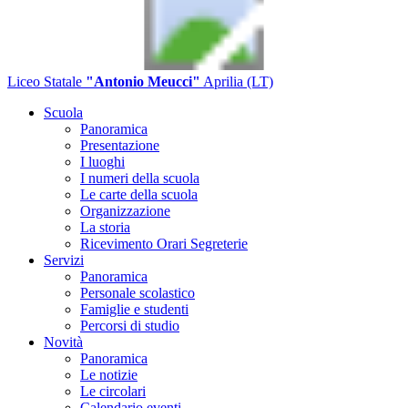
Liceo Statale
"Antonio Meucci"
Aprilia (LT)
Scuola
Panoramica
Presentazione
I luoghi
I numeri della scuola
Le carte della scuola
Organizzazione
La storia
Ricevimento Orari Segreterie
Servizi
Panoramica
Personale scolastico
Famiglie e studenti
Percorsi di studio
Novità
Panoramica
Le notizie
Le circolari
Calendario eventi