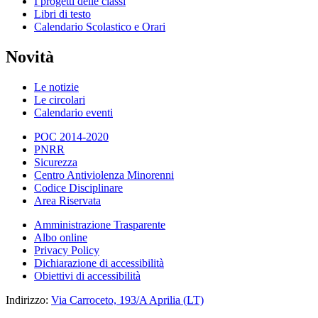
I progetti delle classi
Libri di testo
Calendario Scolastico e Orari
Novità
Le notizie
Le circolari
Calendario eventi
POC 2014-2020
PNRR
Sicurezza
Centro Antiviolenza Minorenni
Codice Disciplinare
Area Riservata
Amministrazione Trasparente
Albo online
Privacy Policy
Dichiarazione di accessibilità
Obiettivi di accessibilità
Indirizzo:
Via Carroceto, 193/A Aprilia (LT)