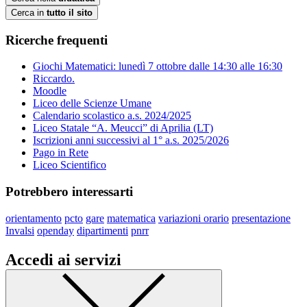
Cerca in
tutto il sito
Ricerche frequenti
Giochi Matematici: lunedì 7 ottobre dalle 14:30 alle 16:30
Riccardo.
Moodle
Liceo delle Scienze Umane
Calendario scolastico a.s. 2024/2025
Liceo Statale “A. Meucci” di Aprilia (LT)
Iscrizioni anni successivi al 1° a.s. 2025/2026
Pago in Rete
Liceo Scientifico
Potrebbero interessarti
orientamento
pcto
gare
matematica
variazioni orario
presentazione
Invalsi
openday
dipartimenti
pnrr
Accedi ai servizi