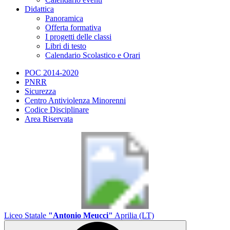
Didattica
Panoramica
Offerta formativa
I progetti delle classi
Libri di testo
Calendario Scolastico e Orari
POC 2014-2020
PNRR
Sicurezza
Centro Antiviolenza Minorenni
Codice Disciplinare
Area Riservata
Liceo Statale
"Antonio Meucci"
Aprilia (LT)