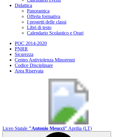
Didattica
Panoramica
Offerta formativa
I progetti delle classi
Libri di testo
Calendario Scolastico e Orari
POC 2014-2020
PNRR
Sicurezza
Centro Antiviolenza Minorenni
Codice Disciplinare
Area Riservata
Liceo Statale
"Antonio Meucci"
Aprilia (LT)