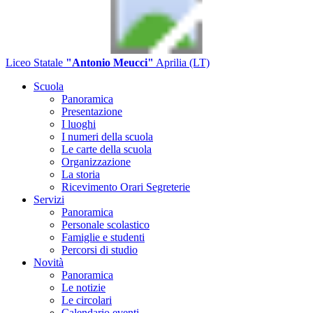
Liceo Statale
"Antonio Meucci"
Aprilia (LT)
Scuola
Panoramica
Presentazione
I luoghi
I numeri della scuola
Le carte della scuola
Organizzazione
La storia
Ricevimento Orari Segreterie
Servizi
Panoramica
Personale scolastico
Famiglie e studenti
Percorsi di studio
Novità
Panoramica
Le notizie
Le circolari
Calendario eventi