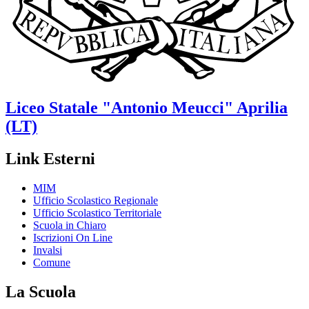
Liceo Statale
"Antonio Meucci"
Aprilia
(LT)
Link Esterni
MIM
Ufficio Scolastico Regionale
Ufficio Scolastico Territoriale
Scuola in Chiaro
Iscrizioni On Line
Invalsi
Comune
La Scuola