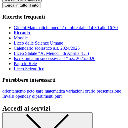
Cerca in
tutto il sito
Ricerche frequenti
Giochi Matematici: lunedì 7 ottobre dalle 14:30 alle 16:30
Riccardo.
Moodle
Liceo delle Scienze Umane
Calendario scolastico a.s. 2024/2025
Liceo Statale “A. Meucci” di Aprilia (LT)
Iscrizioni anni successivi al 1° a.s. 2025/2026
Pago in Rete
Liceo Scientifico
Potrebbero interessarti
orientamento
pcto
gare
matematica
variazioni orario
presentazione
Invalsi
openday
dipartimenti
pnrr
Accedi ai servizi