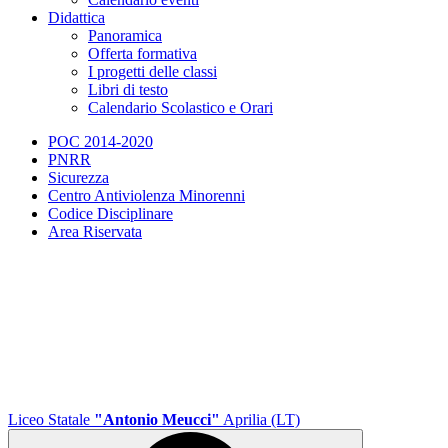
Didattica
Panoramica
Offerta formativa
I progetti delle classi
Libri di testo
Calendario Scolastico e Orari
POC 2014-2020
PNRR
Sicurezza
Centro Antiviolenza Minorenni
Codice Disciplinare
Area Riservata
Liceo Statale
"Antonio Meucci"
Aprilia (LT)