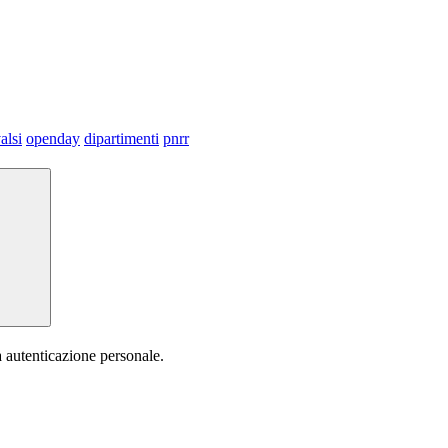
alsi
openday
dipartimenti
pnrr
a autenticazione personale.