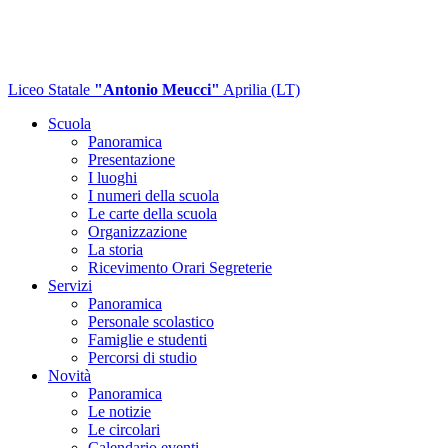
Liceo Statale
"Antonio Meucci"
Aprilia (LT)
Scuola
Panoramica
Presentazione
I luoghi
I numeri della scuola
Le carte della scuola
Organizzazione
La storia
Ricevimento Orari Segreterie
Servizi
Panoramica
Personale scolastico
Famiglie e studenti
Percorsi di studio
Novità
Panoramica
Le notizie
Le circolari
Calendario eventi