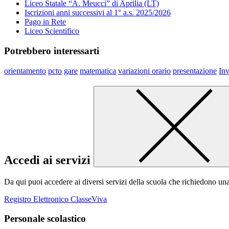
Liceo Statale “A. Meucci” di Aprilia (LT)
Iscrizioni anni successivi al 1° a.s. 2025/2026
Pago in Rete
Liceo Scientifico
Potrebbero interessarti
orientamento
pcto
gare
matematica
variazioni orario
presentazione
Inv
Accedi ai servizi
Da qui puoi accedere ai diversi servizi della scuola che richiedono un
Registro Elettronico ClasseViva
Personale scolastico