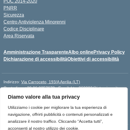
POC 2014-2020
PNRR
Sicurezza
Centro Antiviolenza Minorenni
Codice Disciplinare
Area Riservata
Amministrazione Trasparente
Albo online
Privacy Policy
Dichiarazione di accessibilità
Obiettivi di accessibilità
Indirizzo:
Via Carroceto, 193/A Aprilia (LT)
Centralino:
+39 06 9257678
Email:
Ltps060002@istruzione.it
Posta elettronica certificata (PEC):
Ltps060002@pec.istruzione.it
Diamo valore alla tua privacy
Codice fiscale: 91001930592
Utilizziamo i cookie per migliorare la tua esperienza di
Codice meccanografico:
LTPS060002
navigazione, offrirti pubblicità o contenuti personalizzati e
analizzare il nostro traffico. Cliccando “Accetta tutti”,
acconsenti al nostro utilizzo dei cookie.