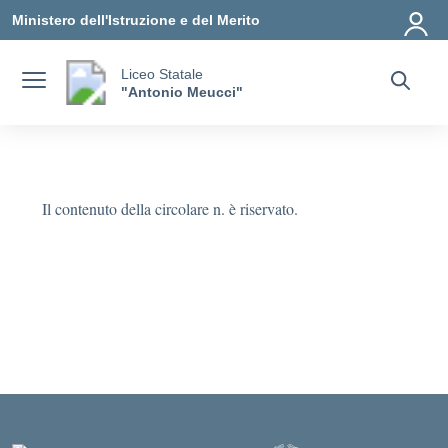
Vai ai contenuti
Vai al menu di navigazione
Vai al footer
Ministero dell'Istruzione e del Merito
Liceo Statale
"Antonio Meucci"
Il contenuto della circolare n. è riservato.