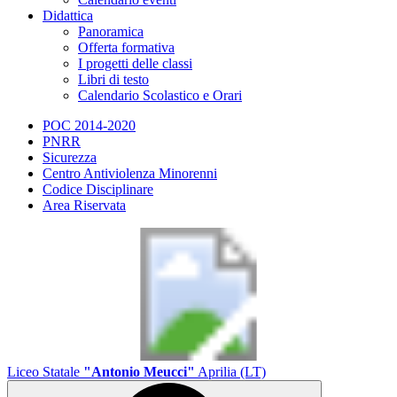
Didattica
Panoramica
Offerta formativa
I progetti delle classi
Libri di testo
Calendario Scolastico e Orari
POC 2014-2020
PNRR
Sicurezza
Centro Antiviolenza Minorenni
Codice Disciplinare
Area Riservata
Liceo Statale
"Antonio Meucci"
Aprilia (LT)