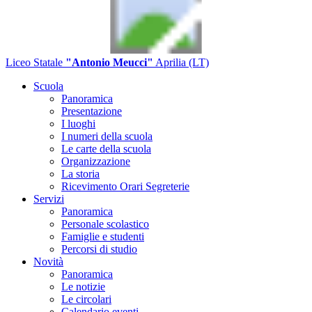
Liceo Statale
"Antonio Meucci"
Aprilia (LT)
Scuola
Panoramica
Presentazione
I luoghi
I numeri della scuola
Le carte della scuola
Organizzazione
La storia
Ricevimento Orari Segreterie
Servizi
Panoramica
Personale scolastico
Famiglie e studenti
Percorsi di studio
Novità
Panoramica
Le notizie
Le circolari
Calendario eventi