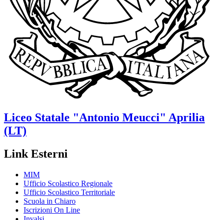
Liceo Statale
"Antonio Meucci"
Aprilia
(LT)
Link Esterni
MIM
Ufficio Scolastico Regionale
Ufficio Scolastico Territoriale
Scuola in Chiaro
Iscrizioni On Line
Invalsi