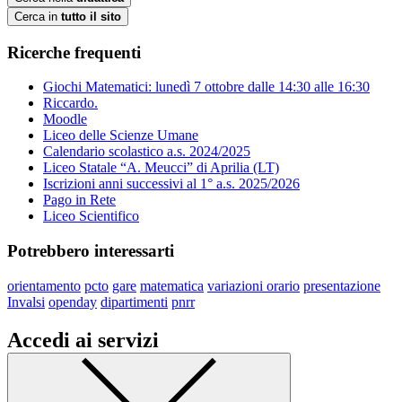
Cerca in
tutto il sito
Ricerche frequenti
Giochi Matematici: lunedì 7 ottobre dalle 14:30 alle 16:30
Riccardo.
Moodle
Liceo delle Scienze Umane
Calendario scolastico a.s. 2024/2025
Liceo Statale “A. Meucci” di Aprilia (LT)
Iscrizioni anni successivi al 1° a.s. 2025/2026
Pago in Rete
Liceo Scientifico
Potrebbero interessarti
orientamento
pcto
gare
matematica
variazioni orario
presentazione
Invalsi
openday
dipartimenti
pnrr
Accedi ai servizi