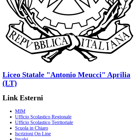
Liceo Statale
"Antonio Meucci"
Aprilia
(LT)
Link Esterni
MIM
Ufficio Scolastico Regionale
Ufficio Scolastico Territoriale
Scuola in Chiaro
Iscrizioni On Line
Invalsi