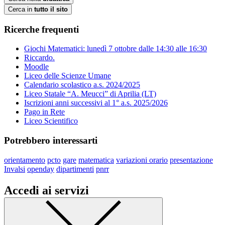
Cerca in
tutto il sito
Ricerche frequenti
Giochi Matematici: lunedì 7 ottobre dalle 14:30 alle 16:30
Riccardo.
Moodle
Liceo delle Scienze Umane
Calendario scolastico a.s. 2024/2025
Liceo Statale “A. Meucci” di Aprilia (LT)
Iscrizioni anni successivi al 1° a.s. 2025/2026
Pago in Rete
Liceo Scientifico
Potrebbero interessarti
orientamento
pcto
gare
matematica
variazioni orario
presentazione
Invalsi
openday
dipartimenti
pnrr
Accedi ai servizi