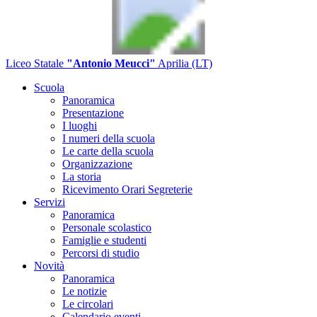
Liceo Statale
"Antonio Meucci"
Aprilia (LT)
Scuola
Panoramica
Presentazione
I luoghi
I numeri della scuola
Le carte della scuola
Organizzazione
La storia
Ricevimento Orari Segreterie
Servizi
Panoramica
Personale scolastico
Famiglie e studenti
Percorsi di studio
Novità
Panoramica
Le notizie
Le circolari
Calendario eventi