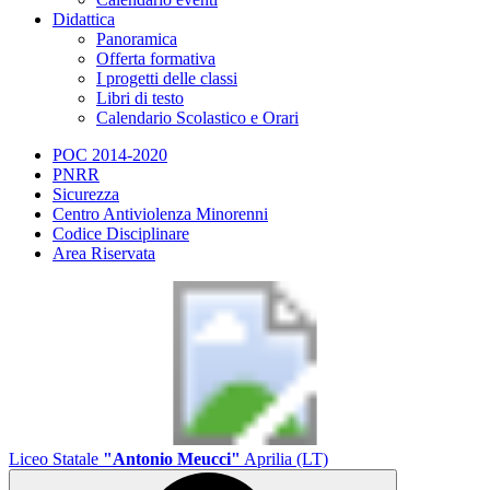
Didattica
Panoramica
Offerta formativa
I progetti delle classi
Libri di testo
Calendario Scolastico e Orari
POC 2014-2020
PNRR
Sicurezza
Centro Antiviolenza Minorenni
Codice Disciplinare
Area Riservata
Liceo Statale
"Antonio Meucci"
Aprilia (LT)