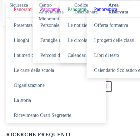
Sicurezza
Centro
Codice
Area
Panoramica
Panoramica
Panoramica
Panoramica
Antiviolenza
Disciplinare
Riservata
Minorenni
Presentazione
Personale scolastico
Le notizie
Offerta formativa
Cerca
I luoghi
Famiglie e studenti
Le circolari
I progetti delle classi
I numeri della scuola
Percorsi di studio
Calendario eventi
Libri di testo
Le carte della scuola
Calendario Scolastico e
SCUOLA
Cerca nella sezione
Organizzazione
NOVITÀ
SERVIZI
Cerca tra le
Cerca nei
La storia
DIDATTICA
Cerca nella
TUTTO IL SITO
Cerca in
Ricevimento Orari Segreterie
RICERCHE FREQUENTI