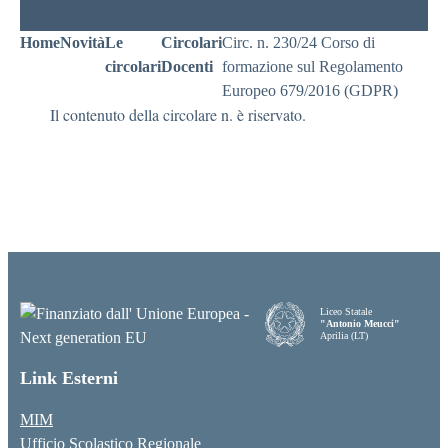
Home
Novità
Le
Circolari
Circ. n. 230/24 Corso di
circolari
Docenti
formazione sul Regolamento
Europeo 679/2016 (GDPR)
Il contenuto della circolare n. è riservato.
Liceo Statale
"Antonio Meucci"
Aprilia (LT)
Link Esterni
MIM
Ufficio Scolastico Regionale