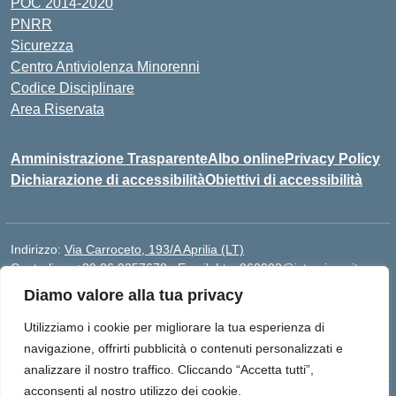
POC 2014-2020
PNRR
Sicurezza
Centro Antiviolenza Minorenni
Codice Disciplinare
Area Riservata
Amministrazione Trasparente
Albo online
Privacy Policy
Dichiarazione di accessibilità
Obiettivi di accessibilità
Indirizzo:
Via Carroceto, 193/A Aprilia (LT)
Centralino:
+39 06 9257678
Email:
Ltps060002@istruzione.it
Posta elettronica certificata (PEC):
Ltps060002@pec.istruzione.it
Diamo valore alla tua privacy
Codice fiscale: 91001930592
Utilizziamo i cookie per migliorare la tua esperienza di
Codice meccanografico:
LTPS060002
navigazione, offrirti pubblicità o contenuti personalizzati e
analizzare il nostro traffico. Cliccando “Accetta tutti”,
acconsenti al nostro utilizzo dei cookie.