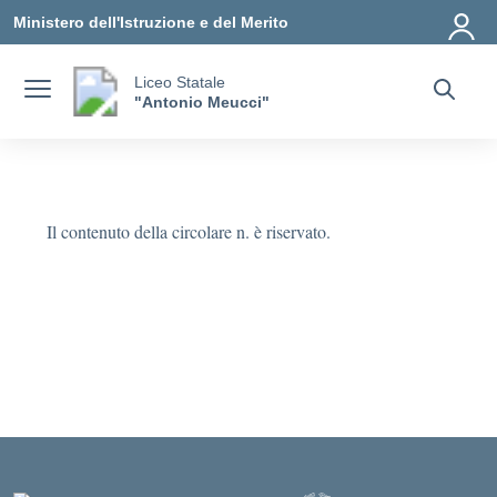
Vai ai contenuti
Vai al menu di navigazione
Vai al footer
Ministero dell'Istruzione e del Merito
Liceo Statale
"Antonio Meucci"
Il contenuto della circolare n. è riservato.