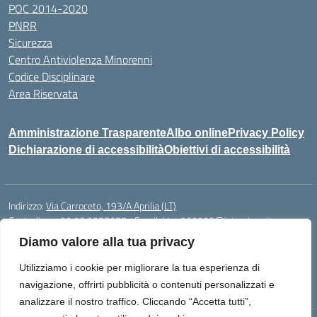
POC 2014-2020
PNRR
Sicurezza
Centro Antiviolenza Minorenni
Codice Disciplinare
Area Riservata
Amministrazione Trasparente
Albo online
Privacy Policy
Dichiarazione di accessibilità
Obiettivi di accessibilità
Indirizzo:
Via Carroceto, 193/A Aprilia (LT)
Centralino:
+39 06 9257678
Email:
Ltps060002@istruzione.it
Posta elettronica certificata (PEC):
Ltps060002@pec.istruzione.it
Diamo valore alla tua privacy
Codice fiscale: 91001930592
Utilizziamo i cookie per migliorare la tua esperienza di
Codice meccanografico:
LTPS060002
navigazione, offrirti pubblicità o contenuti personalizzati e
analizzare il nostro traffico. Cliccando “Accetta tutti”,