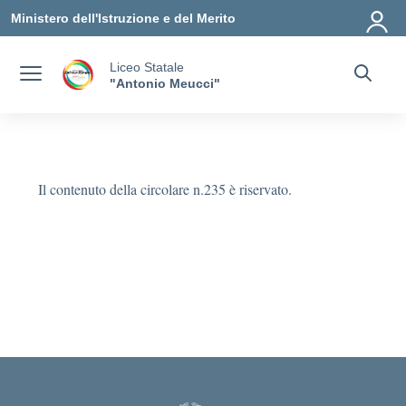
Vai ai contenuti
Vai al menu di navigazione
Vai al footer
Ministero dell'Istruzione e del Merito
Liceo Statale
"Antonio Meucci"
Il contenuto della circolare n.235 è riservato.