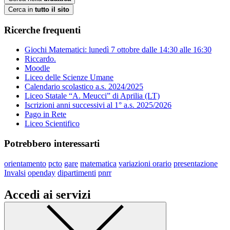
Cerca in
tutto il sito
Ricerche frequenti
Giochi Matematici: lunedì 7 ottobre dalle 14:30 alle 16:30
Riccardo.
Moodle
Liceo delle Scienze Umane
Calendario scolastico a.s. 2024/2025
Liceo Statale “A. Meucci” di Aprilia (LT)
Iscrizioni anni successivi al 1° a.s. 2025/2026
Pago in Rete
Liceo Scientifico
Potrebbero interessarti
orientamento
pcto
gare
matematica
variazioni orario
presentazione
Invalsi
openday
dipartimenti
pnrr
Accedi ai servizi