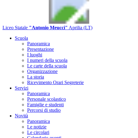
Liceo Statale
"Antonio Meucci"
Aprilia (LT)
Scuola
Panoramica
Presentazione
I luoghi
I numeri della scuola
Le carte della scuola
Organizzazione
La storia
Ricevimento Orari Segreterie
Servizi
Panoramica
Personale scolastico
Famiglie e studenti
Percorsi di studio
Novità
Panoramica
Le notizie
Le circolari
Calendario eventi