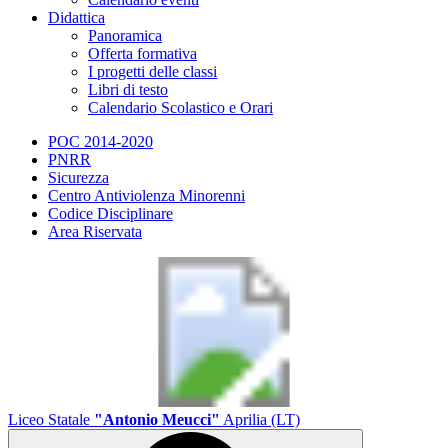
Didattica
Panoramica
Offerta formativa
I progetti delle classi
Libri di testo
Calendario Scolastico e Orari
POC 2014-2020
PNRR
Sicurezza
Centro Antiviolenza Minorenni
Codice Disciplinare
Area Riservata
Liceo Statale
"Antonio Meucci"
Aprilia (LT)