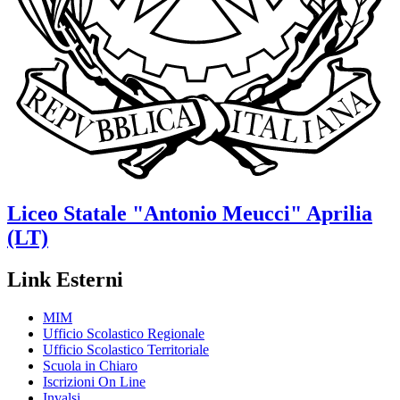
Liceo Statale
"Antonio Meucci"
Aprilia
(LT)
Link Esterni
MIM
Ufficio Scolastico Regionale
Ufficio Scolastico Territoriale
Scuola in Chiaro
Iscrizioni On Line
Invalsi