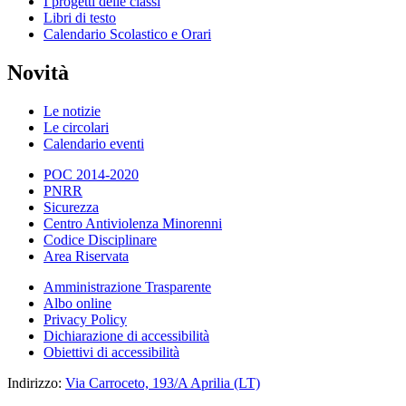
I progetti delle classi
Libri di testo
Calendario Scolastico e Orari
Novità
Le notizie
Le circolari
Calendario eventi
POC 2014-2020
PNRR
Sicurezza
Centro Antiviolenza Minorenni
Codice Disciplinare
Area Riservata
Amministrazione Trasparente
Albo online
Privacy Policy
Dichiarazione di accessibilità
Obiettivi di accessibilità
Indirizzo:
Via Carroceto, 193/A Aprilia (LT)