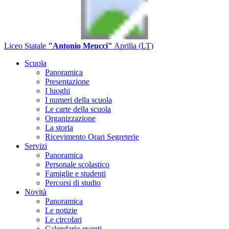
Liceo Statale
"Antonio Meucci"
Aprilia (LT)
Scuola
Panoramica
Presentazione
I luoghi
I numeri della scuola
Le carte della scuola
Organizzazione
La storia
Ricevimento Orari Segreterie
Servizi
Panoramica
Personale scolastico
Famiglie e studenti
Percorsi di studio
Novità
Panoramica
Le notizie
Le circolari
Calendario eventi