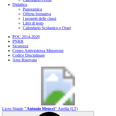
Didattica
Panoramica
Offerta formativa
I progetti delle classi
Libri di testo
Calendario Scolastico e Orari
POC 2014-2020
PNRR
Sicurezza
Centro Antiviolenza Minorenni
Codice Disciplinare
Area Riservata
Liceo Statale
"Antonio Meucci"
Aprilia (LT)