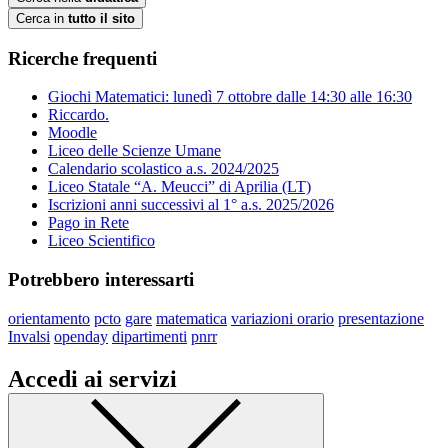
Cerca in
tutto il sito
Ricerche frequenti
Giochi Matematici: lunedì 7 ottobre dalle 14:30 alle 16:30
Riccardo.
Moodle
Liceo delle Scienze Umane
Calendario scolastico a.s. 2024/2025
Liceo Statale “A. Meucci” di Aprilia (LT)
Iscrizioni anni successivi al 1° a.s. 2025/2026
Pago in Rete
Liceo Scientifico
Potrebbero interessarti
orientamento
pcto
gare
matematica
variazioni orario
presentazione
Invalsi
openday
dipartimenti
pnrr
Accedi ai servizi