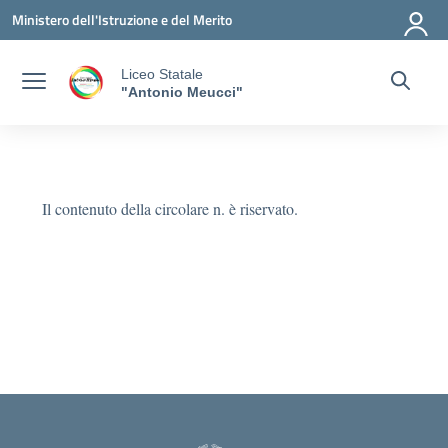
Vai ai contenuti
Vai al menu di navigazione
Vai al footer
Ministero dell'Istruzione e del Merito
Liceo Statale
"Antonio Meucci"
Il contenuto della circolare n. è riservato.