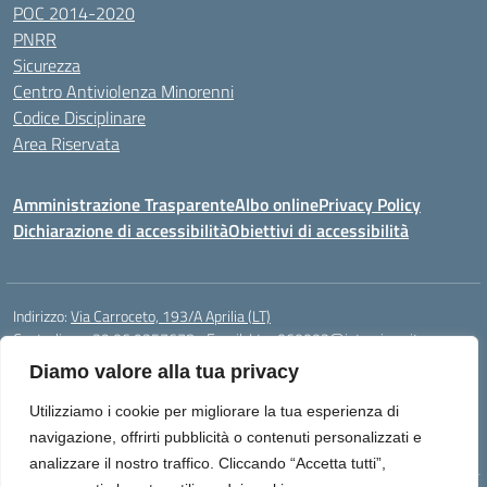
POC 2014-2020
PNRR
Sicurezza
Centro Antiviolenza Minorenni
Codice Disciplinare
Area Riservata
Amministrazione Trasparente
Albo online
Privacy Policy
Dichiarazione di accessibilità
Obiettivi di accessibilità
Indirizzo:
Via Carroceto, 193/A Aprilia (LT)
Centralino:
+39 06 9257678
Email:
Ltps060002@istruzione.it
Posta elettronica certificata (PEC):
Ltps060002@pec.istruzione.it
Diamo valore alla tua privacy
Codice fiscale: 91001930592
Utilizziamo i cookie per migliorare la tua esperienza di
Codice meccanografico:
LTPS060002
navigazione, offrirti pubblicità o contenuti personalizzati e
analizzare il nostro traffico. Cliccando “Accetta tutti”,