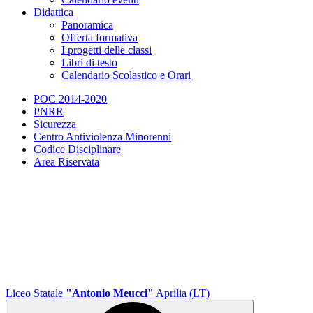
Didattica
Panoramica
Offerta formativa
I progetti delle classi
Libri di testo
Calendario Scolastico e Orari
POC 2014-2020
PNRR
Sicurezza
Centro Antiviolenza Minorenni
Codice Disciplinare
Area Riservata
Liceo Statale
"Antonio Meucci"
Aprilia (LT)