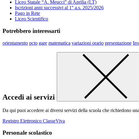
Liceo Statale “A. Meucci” di Aprilia (LT)
Iscrizioni anni successivi al 1° a.s. 2025/2026
Pago in Rete
Liceo Scientifico
Potrebbero interessarti
orientamento
pcto
gare
matematica
variazioni orario
presentazione
Inv
Accedi ai servizi
Da qui puoi accedere ai diversi servizi della scuola che richiedono un
Registro Elettronico ClasseViva
Personale scolastico