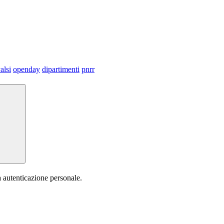
alsi
openday
dipartimenti
pnrr
a autenticazione personale.