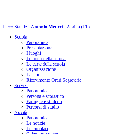
Liceo Statale
"Antonio Meucci"
Aprilia (LT)
Scuola
Panoramica
Presentazione
I luoghi
I numeri della scuola
Le carte della scuola
Organizzazione
La storia
Ricevimento Orari Segreterie
Servizi
Panoramica
Personale scolastico
Famiglie e studenti
Percorsi di studio
Novità
Panoramica
Le notizie
Le circolari
Calendario eventi