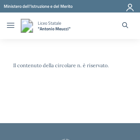
Vai ai contenuti
Vai al menu di navigazione
Vai al footer
Ministero dell'Istruzione e del Merito
Liceo Statale
"Antonio Meucci"
Il contenuto della circolare n. è riservato.