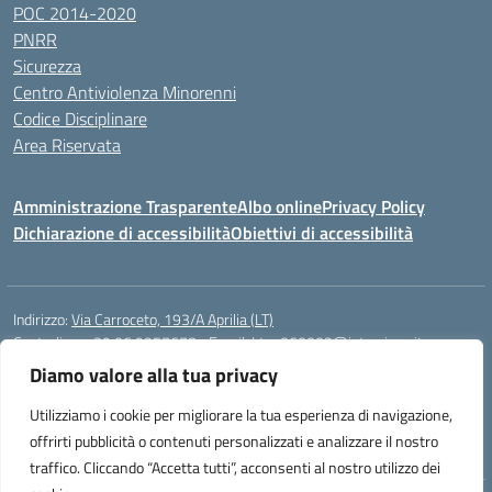
POC 2014-2020
PNRR
Sicurezza
Centro Antiviolenza Minorenni
Codice Disciplinare
Area Riservata
Amministrazione Trasparente
Albo online
Privacy Policy
Dichiarazione di accessibilità
Obiettivi di accessibilità
Indirizzo:
Via Carroceto, 193/A Aprilia (LT)
Centralino:
+39 06 9257678
Email:
Ltps060002@istruzione.it
Posta elettronica certificata (PEC):
Ltps060002@pec.istruzione.it
Diamo valore alla tua privacy
Codice fiscale: 91001930592
Utilizziamo i cookie per migliorare la tua esperienza di navigazione,
Codice meccanografico:
LTPS060002
offrirti pubblicità o contenuti personalizzati e analizzare il nostro
traffico. Cliccando “Accetta tutti”, acconsenti al nostro utilizzo dei