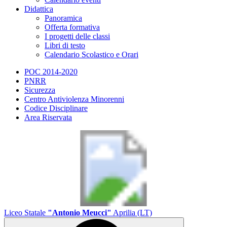
Didattica
Panoramica
Offerta formativa
I progetti delle classi
Libri di testo
Calendario Scolastico e Orari
POC 2014-2020
PNRR
Sicurezza
Centro Antiviolenza Minorenni
Codice Disciplinare
Area Riservata
Liceo Statale
"Antonio Meucci"
Aprilia (LT)