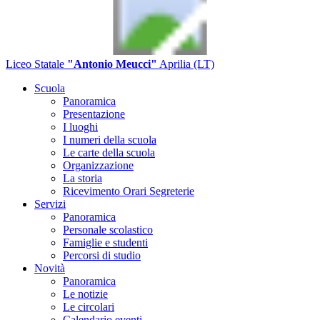
Liceo Statale
"Antonio Meucci"
Aprilia (LT)
Scuola
Panoramica
Presentazione
I luoghi
I numeri della scuola
Le carte della scuola
Organizzazione
La storia
Ricevimento Orari Segreterie
Servizi
Panoramica
Personale scolastico
Famiglie e studenti
Percorsi di studio
Novità
Panoramica
Le notizie
Le circolari
Calendario eventi