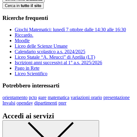
Cerca in
tutto il sito
Ricerche frequenti
Giochi Matematici: lunedì 7 ottobre dalle 14:30 alle 16:30
Riccardo.
Moodle
Liceo delle Scienze Umane
Calendario scolastico a.s. 2024/2025
Liceo Statale “A. Meucci” di Aprilia (LT)
Iscrizioni anni successivi al 1° a.s. 2025/2026
Pago in Rete
Liceo Scientifico
Potrebbero interessarti
orientamento
pcto
gare
matematica
variazioni orario
presentazione
Invalsi
openday
dipartimenti
pnrr
Accedi ai servizi