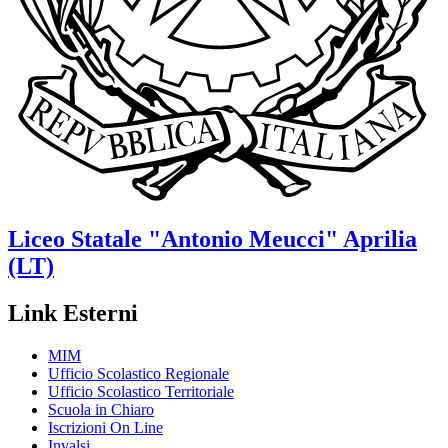
Liceo Statale
"Antonio Meucci"
Aprilia
(LT)
Link Esterni
MIM
Ufficio Scolastico Regionale
Ufficio Scolastico Territoriale
Scuola in Chiaro
Iscrizioni On Line
Invalsi