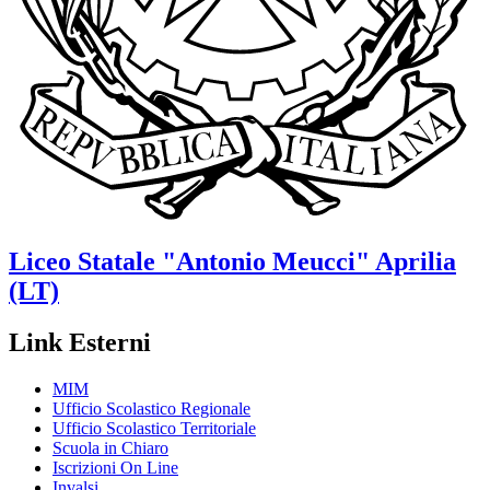
Liceo Statale
"Antonio Meucci"
Aprilia
(LT)
Link Esterni
MIM
Ufficio Scolastico Regionale
Ufficio Scolastico Territoriale
Scuola in Chiaro
Iscrizioni On Line
Invalsi