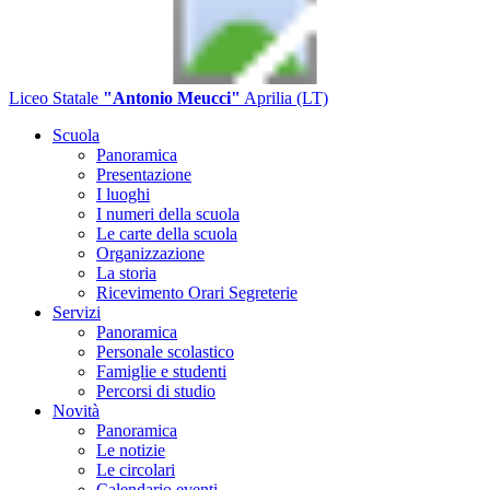
Liceo Statale
"Antonio Meucci"
Aprilia (LT)
Scuola
Panoramica
Presentazione
I luoghi
I numeri della scuola
Le carte della scuola
Organizzazione
La storia
Ricevimento Orari Segreterie
Servizi
Panoramica
Personale scolastico
Famiglie e studenti
Percorsi di studio
Novità
Panoramica
Le notizie
Le circolari
Calendario eventi