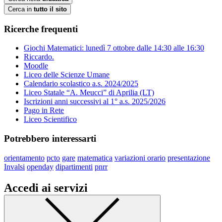
Cerca in
tutto il sito
Ricerche frequenti
Giochi Matematici: lunedì 7 ottobre dalle 14:30 alle 16:30
Riccardo.
Moodle
Liceo delle Scienze Umane
Calendario scolastico a.s. 2024/2025
Liceo Statale “A. Meucci” di Aprilia (LT)
Iscrizioni anni successivi al 1° a.s. 2025/2026
Pago in Rete
Liceo Scientifico
Potrebbero interessarti
orientamento
pcto
gare
matematica
variazioni orario
presentazione
Invalsi
openday
dipartimenti
pnrr
Accedi ai servizi