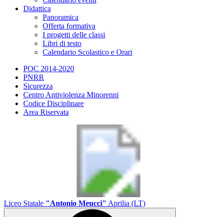
Didattica
Panoramica
Offerta formativa
I progetti delle classi
Libri di testo
Calendario Scolastico e Orari
POC 2014-2020
PNRR
Sicurezza
Centro Antiviolenza Minorenni
Codice Disciplinare
Area Riservata
Liceo Statale
"Antonio Meucci"
Aprilia (LT)