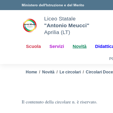
Vai ai contenuti
Vai al menu di navigazione
Vai al footer
Ministero dell'Istruzione e del Merito
Liceo Statale
"Antonio Meucci"
Aprilia (LT)
Scuola
Servizi
Novità
Didattic
P
Home
Novità
Le circolari
Circolari Doce
Il contenuto della circolare n. è riservato.