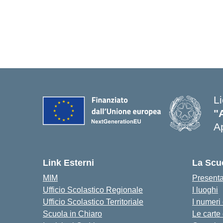
L
"
Ap
Link Esterni
La Scu
MIM
Present
Ufficio Scolastico Regionale
I luoghi
Ufficio Scolastico Territoriale
I numeri
Scuola in Chiaro
Le carte