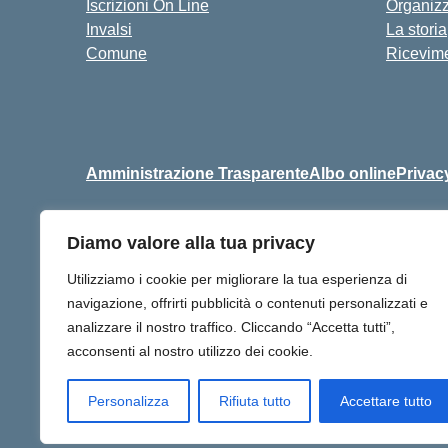
Iscrizioni On Line
Organiz
Invalsi
La storia
Comune
Ricevime
Amministrazione Trasparente
Albo online
Privac
Diamo valore alla tua privacy
Centralino:
+39 06 9257678
Utilizziamo i cookie per migliorare la tua esperienza di
navigazione, offrirti pubblicità o contenuti personalizzati e
analizzare il nostro traffico. Cliccando “Accetta tutti”,
acconsenti al nostro utilizzo dei cookie.
Personalizza
Rifiuta tutto
Accettare tutto