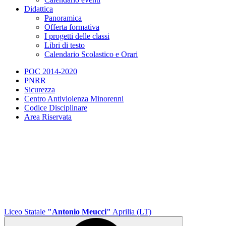
Didattica
Panoramica
Offerta formativa
I progetti delle classi
Libri di testo
Calendario Scolastico e Orari
POC 2014-2020
PNRR
Sicurezza
Centro Antiviolenza Minorenni
Codice Disciplinare
Area Riservata
Liceo Statale
"Antonio Meucci"
Aprilia (LT)