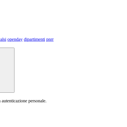
alsi
openday
dipartimenti
pnrr
a autenticazione personale.