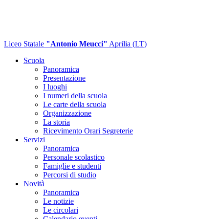
Liceo Statale
"Antonio Meucci"
Aprilia (LT)
Scuola
Panoramica
Presentazione
I luoghi
I numeri della scuola
Le carte della scuola
Organizzazione
La storia
Ricevimento Orari Segreterie
Servizi
Panoramica
Personale scolastico
Famiglie e studenti
Percorsi di studio
Novità
Panoramica
Le notizie
Le circolari
Calendario eventi