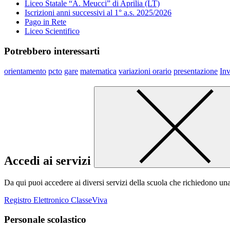
Liceo Statale “A. Meucci” di Aprilia (LT)
Iscrizioni anni successivi al 1° a.s. 2025/2026
Pago in Rete
Liceo Scientifico
Potrebbero interessarti
orientamento
pcto
gare
matematica
variazioni orario
presentazione
Inv
Accedi ai servizi
Da qui puoi accedere ai diversi servizi della scuola che richiedono un
Registro Elettronico ClasseViva
Personale scolastico