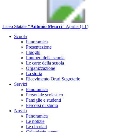
Liceo Statale
"Antonio Meucci"
Aprilia (LT)
Scuola
Panoramica
Presentazione
I luoghi
I numeri della scuola
Le carte della scuola
Organizzazione
La storia
Ricevimento Orari Segreterie
Servizi
Panoramica
Personale scolastico
Famiglie e studenti
Percorsi di studio
Novità
Panoramica
Le notizie
Le circolari
Calendario eventi