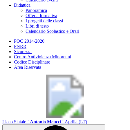
Didattica
Panoramica
Offerta formativa
I progetti delle classi
Libri di testo
Calendario Scolastico e Orari
POC 2014-2020
PNRR
Sicurezza
Centro Antiviolenza Minorenni
Codice Disciplinare
Area Riservata
Liceo Statale
"Antonio Meucci"
Aprilia (LT)