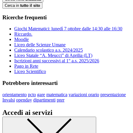
Cerca in
tutto il sito
Ricerche frequenti
Giochi Matematici: lunedì 7 ottobre dalle 14:30 alle 16:30
Riccardo.
Moodle
Liceo delle Scienze Umane
Calendario scolastico a.s. 2024/2025
Liceo Statale “A. Meucci” di Aprilia (LT)
Iscrizioni anni successivi al 1° a.s. 2025/2026
Pago in Rete
Liceo Scientifico
Potrebbero interessarti
orientamento
pcto
gare
matematica
variazioni orario
presentazione
Invalsi
openday
dipartimenti
pnrr
Accedi ai servizi