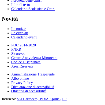
I progetti delle classi
Libri di testo
Calendario Scolastico e Orari
Novità
Le notizie
Le circolari
Calendario eventi
POC 2014-2020
PNRR
Sicurezza
Centro Antiviolenza Minorenni
Codice Disciplinare
Area Riservata
Amministrazione Trasparente
Albo online
Privacy Policy
Dichiarazione di accessibilità
Obiettivi di accessibilità
Indirizzo:
Via Carroceto, 193/A Aprilia (LT)