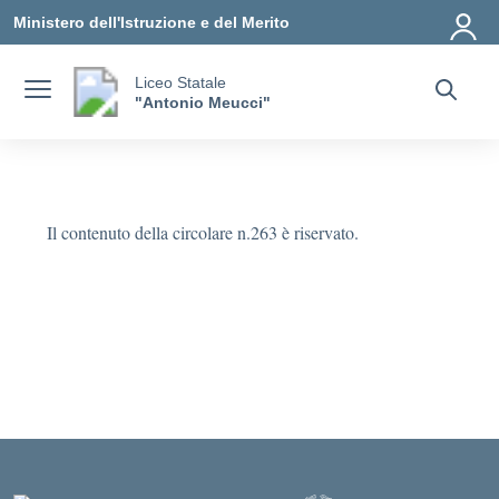
Vai ai contenuti
Vai al menu di navigazione
Vai al footer
Ministero dell'Istruzione e del Merito
Liceo Statale
"Antonio Meucci"
Il contenuto della circolare n.263 è riservato.