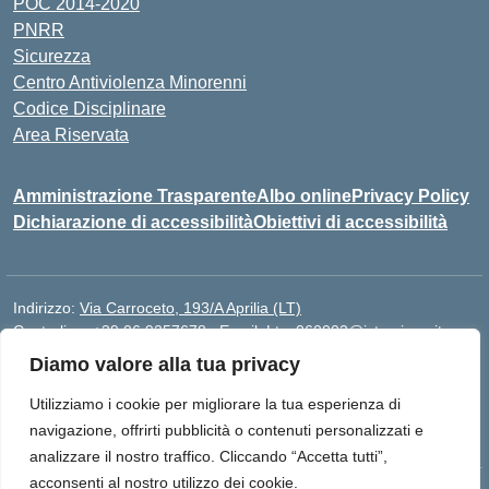
POC 2014-2020
PNRR
Sicurezza
Centro Antiviolenza Minorenni
Codice Disciplinare
Area Riservata
Amministrazione Trasparente
Albo online
Privacy Policy
Dichiarazione di accessibilità
Obiettivi di accessibilità
Indirizzo:
Via Carroceto, 193/A Aprilia (LT)
Centralino:
+39 06 9257678
Email:
Ltps060002@istruzione.it
Posta elettronica certificata (PEC):
Ltps060002@pec.istruzione.it
Diamo valore alla tua privacy
Codice fiscale: 91001930592
Utilizziamo i cookie per migliorare la tua esperienza di
Codice meccanografico:
LTPS060002
navigazione, offrirti pubblicità o contenuti personalizzati e
analizzare il nostro traffico. Cliccando “Accetta tutti”,
acconsenti al nostro utilizzo dei cookie.