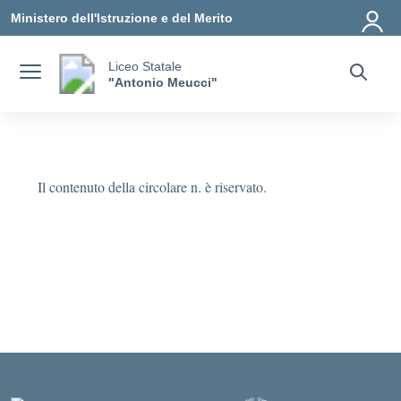
Vai ai contenuti
Vai al menu di navigazione
Vai al footer
Ministero dell'Istruzione e del Merito
Liceo Statale
"Antonio Meucci"
Il contenuto della circolare n. è riservato.