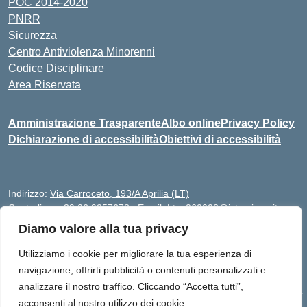
POC 2014-2020
PNRR
Sicurezza
Centro Antiviolenza Minorenni
Codice Disciplinare
Area Riservata
Amministrazione Trasparente
Albo online
Privacy Policy
Dichiarazione di accessibilità
Obiettivi di accessibilità
Indirizzo:
Via Carroceto, 193/A Aprilia (LT)
Centralino:
+39 06 9257678
Email:
Ltps060002@istruzione.it
Posta elettronica certificata (PEC):
Ltps060002@pec.istruzione.it
Diamo valore alla tua privacy
Codice fiscale: 91001930592
Utilizziamo i cookie per migliorare la tua esperienza di
Codice meccanografico:
LTPS060002
navigazione, offrirti pubblicità o contenuti personalizzati e
analizzare il nostro traffico. Cliccando “Accetta tutti”,
acconsenti al nostro utilizzo dei cookie.