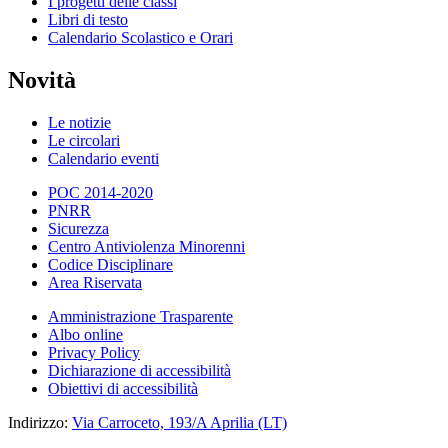
I progetti delle classi
Libri di testo
Calendario Scolastico e Orari
Novità
Le notizie
Le circolari
Calendario eventi
POC 2014-2020
PNRR
Sicurezza
Centro Antiviolenza Minorenni
Codice Disciplinare
Area Riservata
Amministrazione Trasparente
Albo online
Privacy Policy
Dichiarazione di accessibilità
Obiettivi di accessibilità
Indirizzo:
Via Carroceto, 193/A Aprilia (LT)