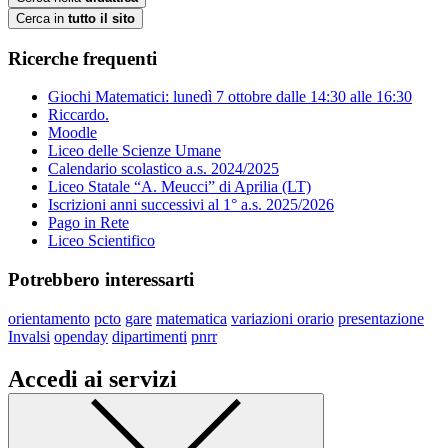
Cerca in
tutto il sito
Ricerche frequenti
Giochi Matematici: lunedì 7 ottobre dalle 14:30 alle 16:30
Riccardo.
Moodle
Liceo delle Scienze Umane
Calendario scolastico a.s. 2024/2025
Liceo Statale “A. Meucci” di Aprilia (LT)
Iscrizioni anni successivi al 1° a.s. 2025/2026
Pago in Rete
Liceo Scientifico
Potrebbero interessarti
orientamento
pcto
gare
matematica
variazioni orario
presentazione
Invalsi
openday
dipartimenti
pnrr
Accedi ai servizi