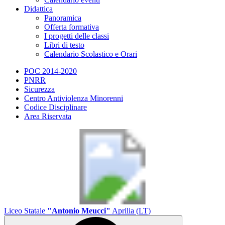
Didattica
Panoramica
Offerta formativa
I progetti delle classi
Libri di testo
Calendario Scolastico e Orari
POC 2014-2020
PNRR
Sicurezza
Centro Antiviolenza Minorenni
Codice Disciplinare
Area Riservata
Liceo Statale
"Antonio Meucci"
Aprilia (LT)