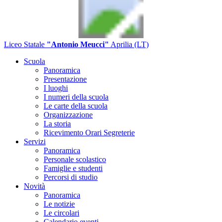
Liceo Statale
"Antonio Meucci"
Aprilia (LT)
Scuola
Panoramica
Presentazione
I luoghi
I numeri della scuola
Le carte della scuola
Organizzazione
La storia
Ricevimento Orari Segreterie
Servizi
Panoramica
Personale scolastico
Famiglie e studenti
Percorsi di studio
Novità
Panoramica
Le notizie
Le circolari
Calendario eventi