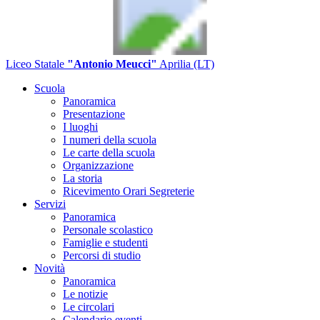
Liceo Statale
"Antonio Meucci"
Aprilia (LT)
Scuola
Panoramica
Presentazione
I luoghi
I numeri della scuola
Le carte della scuola
Organizzazione
La storia
Ricevimento Orari Segreterie
Servizi
Panoramica
Personale scolastico
Famiglie e studenti
Percorsi di studio
Novità
Panoramica
Le notizie
Le circolari
Calendario eventi