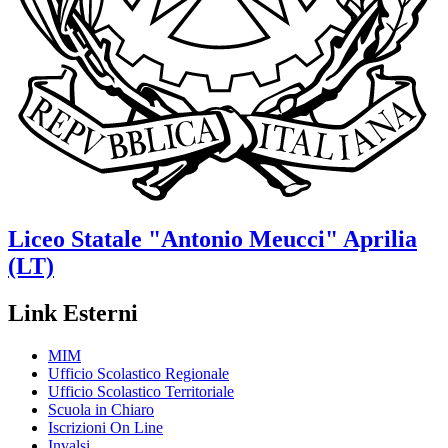
Liceo Statale
"Antonio Meucci"
Aprilia
(LT)
Link Esterni
MIM
Ufficio Scolastico Regionale
Ufficio Scolastico Territoriale
Scuola in Chiaro
Iscrizioni On Line
Invalsi