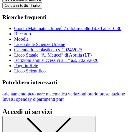
Cerca in
tutto il sito
Ricerche frequenti
Giochi Matematici: lunedì 7 ottobre dalle 14:30 alle 16:30
Riccardo.
Moodle
Liceo delle Scienze Umane
Calendario scolastico a.s. 2024/2025
Liceo Statale “A. Meucci” di Aprilia (LT)
Iscrizioni anni successivi al 1° a.s. 2025/2026
Pago in Rete
Liceo Scientifico
Potrebbero interessarti
orientamento
pcto
gare
matematica
variazioni orario
presentazione
Invalsi
openday
dipartimenti
pnrr
Accedi ai servizi