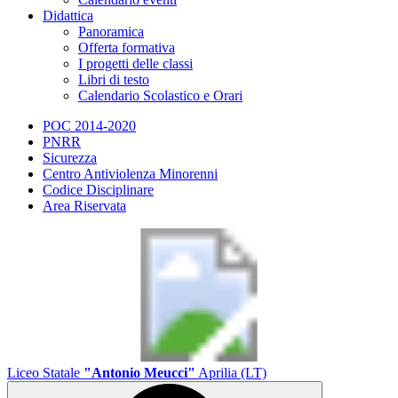
Didattica
Panoramica
Offerta formativa
I progetti delle classi
Libri di testo
Calendario Scolastico e Orari
POC 2014-2020
PNRR
Sicurezza
Centro Antiviolenza Minorenni
Codice Disciplinare
Area Riservata
Liceo Statale
"Antonio Meucci"
Aprilia (LT)