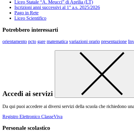
Liceo Statale “A. Meucci” di Aprilia (LT)
Iscrizioni anni successivi al 1° a.s. 2025/2026
Pago in Rete
Liceo Scientifico
Potrebbero interessarti
orientamento
pcto
gare
matematica
variazioni orario
presentazione
Inv
Accedi ai servizi
Da qui puoi accedere ai diversi servizi della scuola che richiedono un
Registro Elettronico ClasseViva
Personale scolastico