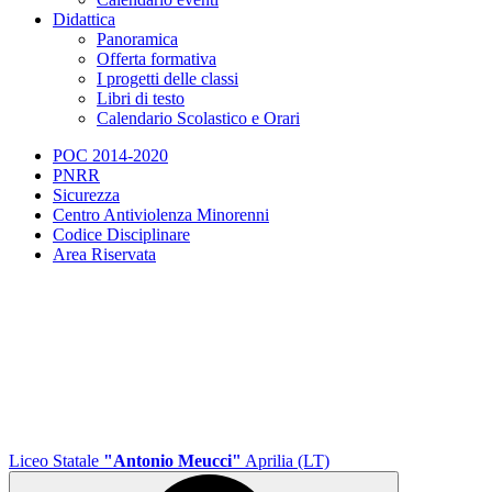
Didattica
Panoramica
Offerta formativa
I progetti delle classi
Libri di testo
Calendario Scolastico e Orari
POC 2014-2020
PNRR
Sicurezza
Centro Antiviolenza Minorenni
Codice Disciplinare
Area Riservata
Liceo Statale
"Antonio Meucci"
Aprilia (LT)