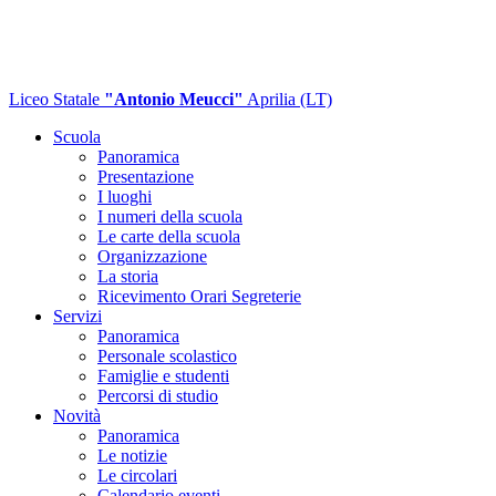
Liceo Statale
"Antonio Meucci"
Aprilia (LT)
Scuola
Panoramica
Presentazione
I luoghi
I numeri della scuola
Le carte della scuola
Organizzazione
La storia
Ricevimento Orari Segreterie
Servizi
Panoramica
Personale scolastico
Famiglie e studenti
Percorsi di studio
Novità
Panoramica
Le notizie
Le circolari
Calendario eventi