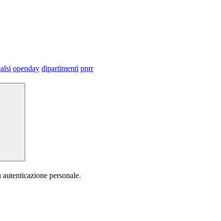
alsi
openday
dipartimenti
pnrr
a autenticazione personale.