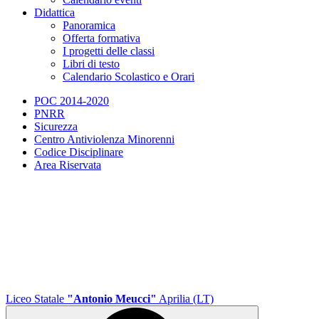
Didattica
Panoramica
Offerta formativa
I progetti delle classi
Libri di testo
Calendario Scolastico e Orari
POC 2014-2020
PNRR
Sicurezza
Centro Antiviolenza Minorenni
Codice Disciplinare
Area Riservata
Liceo Statale
"Antonio Meucci"
Aprilia (LT)