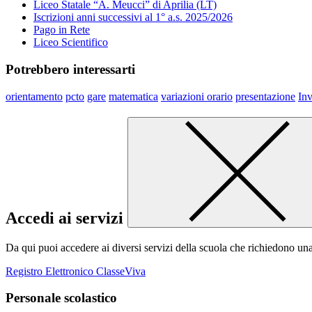
Liceo Statale “A. Meucci” di Aprilia (LT)
Iscrizioni anni successivi al 1° a.s. 2025/2026
Pago in Rete
Liceo Scientifico
Potrebbero interessarti
orientamento
pcto
gare
matematica
variazioni orario
presentazione
Inv
Accedi ai servizi
Da qui puoi accedere ai diversi servizi della scuola che richiedono un
Registro Elettronico ClasseViva
Personale scolastico