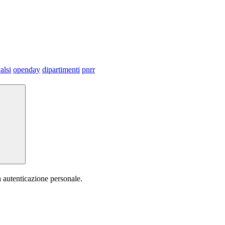
alsi
openday
dipartimenti
pnrr
a autenticazione personale.