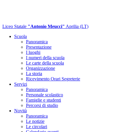
Liceo Statale
"Antonio Meucci"
Aprilia (LT)
Scuola
Panoramica
Presentazione
I luoghi
I numeri della scuola
Le carte della scuola
Organizzazione
La storia
Ricevimento Orari Segreterie
Servizi
Panoramica
Personale scolastico
Famiglie e studenti
Percorsi di studio
Novità
Panoramica
Le notizie
Le circolari
Calendario eventi