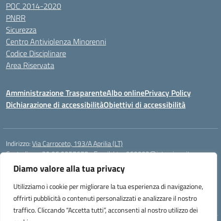
POC 2014-2020
PNRR
Sicurezza
Centro Antiviolenza Minorenni
Codice Disciplinare
Area Riservata
Amministrazione Trasparente
Albo online
Privacy Policy
Dichiarazione di accessibilità
Obiettivi di accessibilità
Indirizzo:
Via Carroceto, 193/A Aprilia (LT)
Centralino:
+39 06 9257678
Email:
Ltps060002@istruzione.it
Posta elettronica certificata (PEC):
Ltps060002@pec.istruzione.it
Diamo valore alla tua privacy
Codice fiscale: 91001930592
Utilizziamo i cookie per migliorare la tua esperienza di navigazione,
Codice meccanografico:
LTPS060002
offrirti pubblicità o contenuti personalizzati e analizzare il nostro
traffico. Cliccando “Accetta tutti”, acconsenti al nostro utilizzo dei