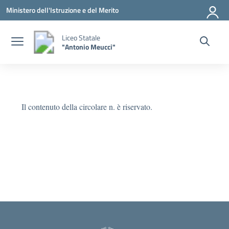
Vai ai contenuti
Vai al menu di navigazione
Vai al footer
Ministero dell'Istruzione e del Merito
Liceo Statale
"Antonio Meucci"
Il contenuto della circolare n. è riservato.