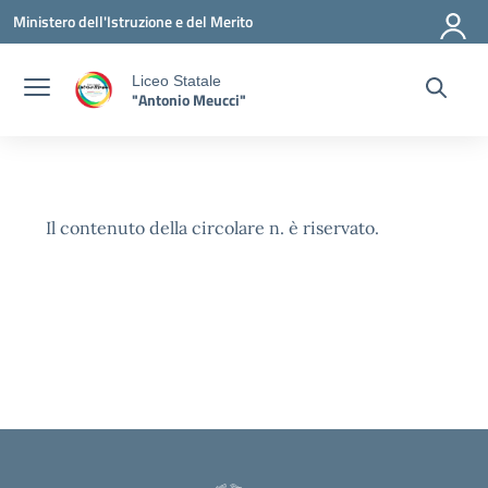
Vai ai contenuti
Vai al menu di navigazione
Vai al footer
Ministero dell'Istruzione e del Merito
Liceo Statale
"Antonio Meucci"
Il contenuto della circolare n. è riservato.