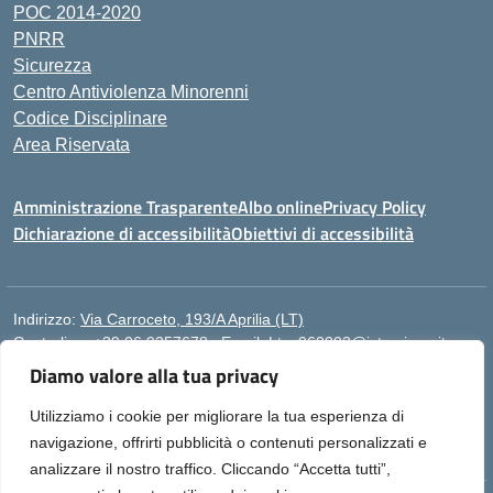
POC 2014-2020
PNRR
Sicurezza
Centro Antiviolenza Minorenni
Codice Disciplinare
Area Riservata
Amministrazione Trasparente
Albo online
Privacy Policy
Dichiarazione di accessibilità
Obiettivi di accessibilità
Indirizzo:
Via Carroceto, 193/A Aprilia (LT)
Centralino:
+39 06 9257678
Email:
Ltps060002@istruzione.it
Posta elettronica certificata (PEC):
Ltps060002@pec.istruzione.it
Diamo valore alla tua privacy
Codice fiscale: 91001930592
Utilizziamo i cookie per migliorare la tua esperienza di
Codice meccanografico:
LTPS060002
navigazione, offrirti pubblicità o contenuti personalizzati e
analizzare il nostro traffico. Cliccando “Accetta tutti”,