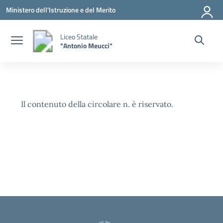
Vai ai contenuti
Vai al menu di navigazione
Vai al footer
Ministero dell'Istruzione e del Merito
Liceo Statale
"Antonio Meucci"
Il contenuto della circolare n. è riservato.