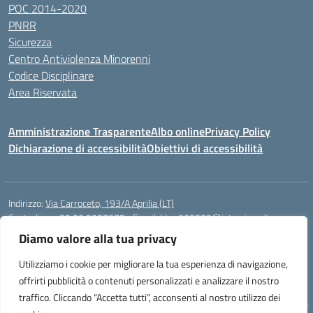
POC 2014-2020
PNRR
Sicurezza
Centro Antiviolenza Minorenni
Codice Disciplinare
Area Riservata
Amministrazione Trasparente
Albo online
Privacy Policy
Dichiarazione di accessibilità
Obiettivi di accessibilità
Indirizzo:
Via Carroceto, 193/A Aprilia (LT)
Centralino:
+39 06 9257678
Email:
Ltps060002@istruzione.it
Posta elettronica certificata (PEC):
Ltps060002@pec.istruzione.it
Diamo valore alla tua privacy
Codice fiscale: 91001930592
Utilizziamo i cookie per migliorare la tua esperienza di navigazione,
Codice meccanografico:
LTPS060002
offrirti pubblicità o contenuti personalizzati e analizzare il nostro
traffico. Cliccando “Accetta tutti”, acconsenti al nostro utilizzo dei