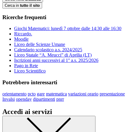
Cerca in
tutto il sito
Ricerche frequenti
Giochi Matematici: lunedì 7 ottobre dalle 14:30 alle 16:30
Riccardo.
Moodle
Liceo delle Scienze Umane
Calendario scolastico a.s. 2024/2025
Liceo Statale “A. Meucci” di Aprilia (LT)
Iscrizioni anni successivi al 1° a.s. 2025/2026
Pago in Rete
Liceo Scientifico
Potrebbero interessarti
orientamento
pcto
gare
matematica
variazioni orario
presentazione
Invalsi
openday
dipartimenti
pnrr
Accedi ai servizi