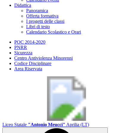
Didattica
Panoramica
Offerta formativa
I progetti delle classi
Libri di testo
Calendario Scolastico e Orari
POC 2014-2020
PNRR
Sicurezza
Centro Antiviolenza Minorenni
Codice Disciplinare
Area Riservata
Liceo Statale
"Antonio Meucci"
Aprilia (LT)