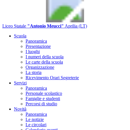
Liceo Statale
"Antonio Meucci"
Aprilia (LT)
Scuola
Panoramica
Presentazione
I luoghi
I numeri della scuola
Le carte della scuola
Organizzazione
La storia
Ricevimento Orari Segreterie
Servizi
Panoramica
Personale scolastico
Famiglie e studenti
Percorsi di studio
Novità
Panoramica
Le notizie
Le circolari
Calendario eventi