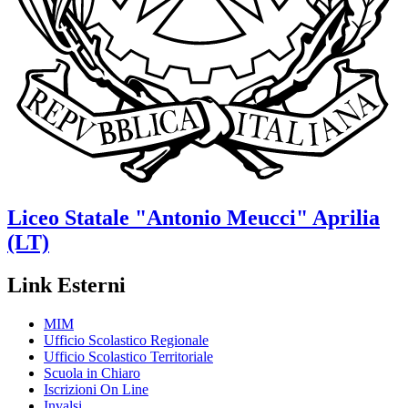
Liceo Statale
"Antonio Meucci"
Aprilia
(LT)
Link Esterni
MIM
Ufficio Scolastico Regionale
Ufficio Scolastico Territoriale
Scuola in Chiaro
Iscrizioni On Line
Invalsi