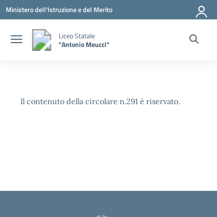
Vai ai contenuti
Vai al menu di navigazione
Vai al footer
Ministero dell'Istruzione e del Merito
Liceo Statale
"Antonio Meucci"
Il contenuto della circolare n.291 è riservato.