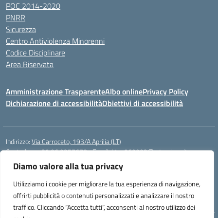
POC 2014-2020
PNRR
Sicurezza
Centro Antiviolenza Minorenni
Codice Disciplinare
Area Riservata
Amministrazione Trasparente
Albo online
Privacy Policy
Dichiarazione di accessibilità
Obiettivi di accessibilità
Indirizzo:
Via Carroceto, 193/A Aprilia (LT)
Centralino:
+39 06 9257678
Email:
Ltps060002@istruzione.it
Posta elettronica certificata (PEC):
Ltps060002@pec.istruzione.it
Diamo valore alla tua privacy
Codice fiscale: 91001930592
Utilizziamo i cookie per migliorare la tua esperienza di navigazione,
Codice meccanografico:
LTPS060002
offrirti pubblicità o contenuti personalizzati e analizzare il nostro
traffico. Cliccando “Accetta tutti”, acconsenti al nostro utilizzo dei