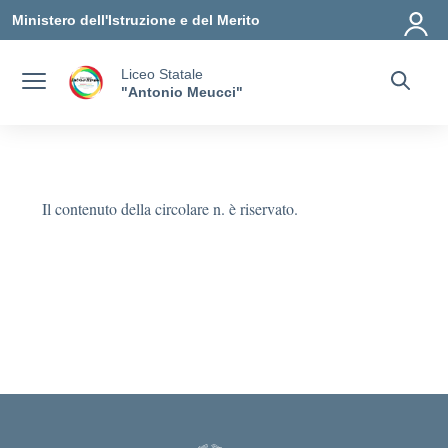
Vai ai contenuti
Vai al menu di navigazione
Vai al footer
Ministero dell'Istruzione e del Merito
Liceo Statale
"Antonio Meucci"
Il contenuto della circolare n. è riservato.