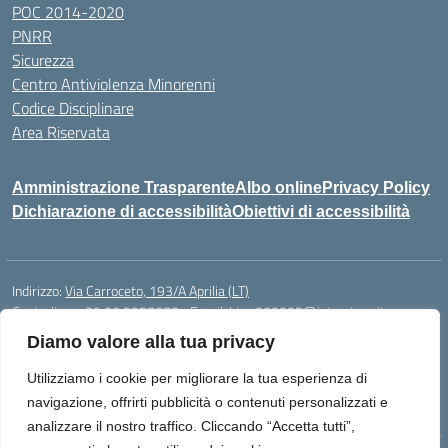
POC 2014-2020
PNRR
Sicurezza
Centro Antiviolenza Minorenni
Codice Disciplinare
Area Riservata
Amministrazione Trasparente
Albo online
Privacy Policy
Dichiarazione di accessibilità
Obiettivi di accessibilità
Indirizzo:
Via Carroceto, 193/A Aprilia (LT)
Centralino:
+39 06 9257678
Email:
Ltps060002@istruzione.it
Posta elettronica certificata (PEC):
Ltps060002@pec.istruzione.it
Diamo valore alla tua privacy
Codice fiscale: 91001930592
Utilizziamo i cookie per migliorare la tua esperienza di
Codice meccanografico:
LTPS060002
navigazione, offrirti pubblicità o contenuti personalizzati e
analizzare il nostro traffico. Cliccando “Accetta tutti”,