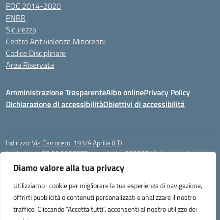
POC 2014-2020
PNRR
Sicurezza
Centro Antiviolenza Minorenni
Codice Disciplinare
Area Riservata
Amministrazione Trasparente
Albo online
Privacy Policy
Dichiarazione di accessibilità
Obiettivi di accessibilità
Indirizzo:
Via Carroceto, 193/A Aprilia (LT)
Centralino:
+39 06 9257678
Email:
Ltps060002@istruzione.it
Posta elettronica certificata (PEC):
Ltps060002@pec.istruzione.it
Diamo valore alla tua privacy
Codice fiscale: 91001930592
Utilizziamo i cookie per migliorare la tua esperienza di navigazione,
Codice meccanografico:
LTPS060002
offrirti pubblicità o contenuti personalizzati e analizzare il nostro
traffico. Cliccando “Accetta tutti”, acconsenti al nostro utilizzo dei