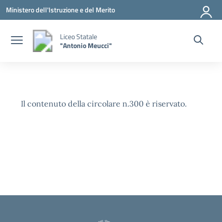
Vai ai contenuti
Vai al menu di navigazione
Vai al footer
Ministero dell'Istruzione e del Merito
Liceo Statale
"Antonio Meucci"
Il contenuto della circolare n.300 è riservato.