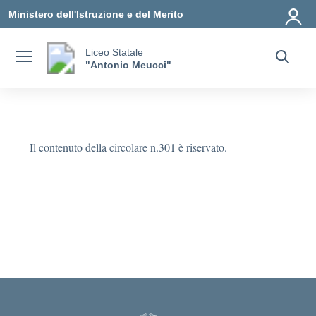
Vai ai contenuti
Vai al menu di navigazione
Vai al footer
Ministero dell'Istruzione e del Merito
Liceo Statale
"Antonio Meucci"
Il contenuto della circolare n.301 è riservato.