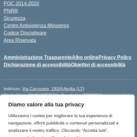
POC 2014-2020
PNRR
Sicurezza
Centro Antiviolenza Minorenni
Codice Disciplinare
Area Riservata
Amministrazione Trasparente
Albo online
Privacy Policy
Dichiarazione di accessibilità
Obiettivi di accessibilità
Indirizzo:
Via Carroceto, 193/A Aprilia (LT)
Centralino:
+39 06 9257678
Email:
Ltps060002@istruzione.it
Posta elettronica certificata (PEC):
Ltps060002@pec.istruzione.it
Diamo valore alla tua privacy
Codice fiscale: 91001930592
Utilizziamo i cookie per migliorare la tua esperienza di
Codice meccanografico:
LTPS060002
navigazione, offrirti pubblicità o contenuti personalizzati e
analizzare il nostro traffico. Cliccando “Accetta tutti”,