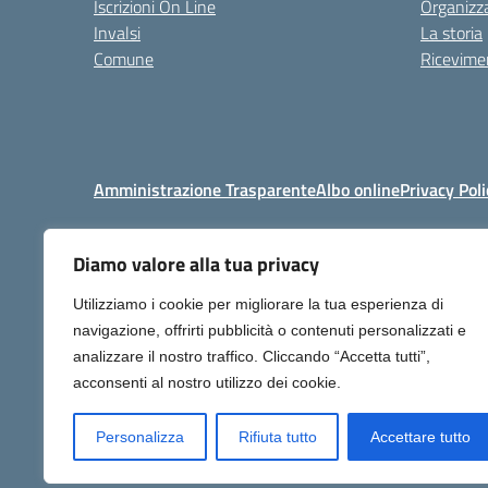
Iscrizioni On Line
Organizz
Invalsi
La storia
Comune
Ricevimen
Amministrazione Trasparente
Albo online
Privacy Poli
Diamo valore alla tua privacy
Centralino:
+39 06 92576
Utilizziamo i cookie per migliorare la tua esperienza di
navigazione, offrirti pubblicità o contenuti personalizzati e
analizzare il nostro traffico. Cliccando “Accetta tutti”,
acconsenti al nostro utilizzo dei cookie.
Personalizza
Rifiuta tutto
Accettare tutto