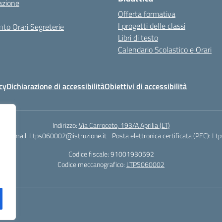
azione
Offerta formativa
I progetti delle classi
to Orari Segreterie
Libri di testo
Calendario Scolastico e Orari
cy
Dichiarazione di accessibilità
Obiettivi di accessibilità
Indirizzo:
Via Carroceto, 193/A Aprilia (LT)
78
Email:
Ltps060002@istruzione.it
Posta elettronica certificata (PEC):
Ltp
Codice fiscale: 91001930592
Codice meccanografico:
LTPS060002