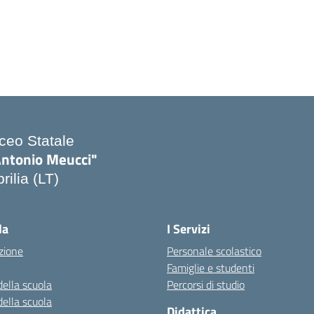
iceo Statale
Antonio Meucci"
rilia (LT)
la
I Servizi
zione
Personale scolastico
Famiglie e studenti
della scuola
Percorsi di studio
della scuola
Didattica