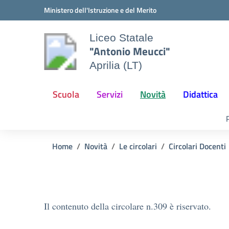
Vai ai contenuti
Vai al menu di navigazione
Vai al footer
Ministero dell'Istruzione e del Merito
Liceo Statale
"Antonio Meucci"
Aprilia (LT)
Scuola
Servizi
Novità
Didattica
Home
Novità
Le circolari
Circolari Docenti
Il contenuto della circolare n.309 è riservato.