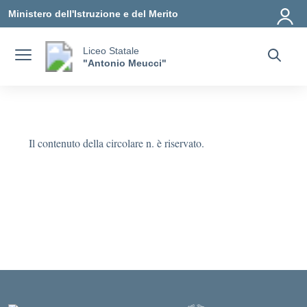
Vai ai contenuti
Vai al menu di navigazione
Vai al footer
Ministero dell'Istruzione e del Merito
Liceo Statale
"Antonio Meucci"
Il contenuto della circolare n. è riservato.