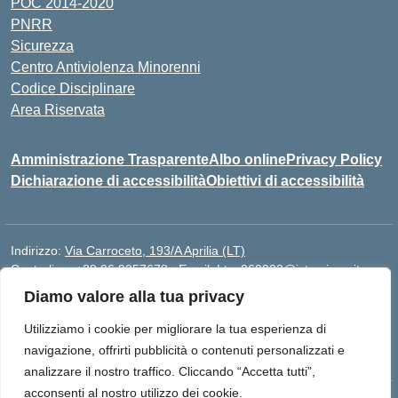
POC 2014-2020
PNRR
Sicurezza
Centro Antiviolenza Minorenni
Codice Disciplinare
Area Riservata
Amministrazione Trasparente
Albo online
Privacy Policy
Dichiarazione di accessibilità
Obiettivi di accessibilità
Indirizzo:
Via Carroceto, 193/A Aprilia (LT)
Centralino:
+39 06 9257678
Email:
Ltps060002@istruzione.it
Posta elettronica certificata (PEC):
Ltps060002@pec.istruzione.it
Diamo valore alla tua privacy
Codice fiscale: 91001930592
Utilizziamo i cookie per migliorare la tua esperienza di
Codice meccanografico:
LTPS060002
navigazione, offrirti pubblicità o contenuti personalizzati e
analizzare il nostro traffico. Cliccando “Accetta tutti”,
acconsenti al nostro utilizzo dei cookie.