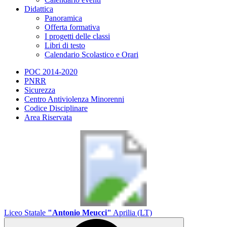
Didattica
Panoramica
Offerta formativa
I progetti delle classi
Libri di testo
Calendario Scolastico e Orari
POC 2014-2020
PNRR
Sicurezza
Centro Antiviolenza Minorenni
Codice Disciplinare
Area Riservata
Liceo Statale
"Antonio Meucci"
Aprilia (LT)