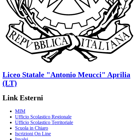
Liceo Statale
"Antonio Meucci"
Aprilia
(LT)
Link Esterni
MIM
Ufficio Scolastico Regionale
Ufficio Scolastico Territoriale
Scuola in Chiaro
Iscrizioni On Line
Invalsi