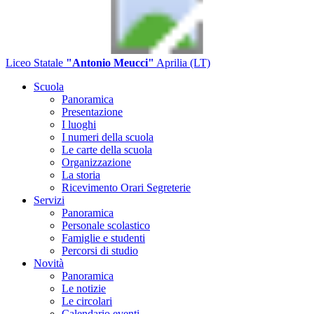
Liceo Statale
"Antonio Meucci"
Aprilia (LT)
Scuola
Panoramica
Presentazione
I luoghi
I numeri della scuola
Le carte della scuola
Organizzazione
La storia
Ricevimento Orari Segreterie
Servizi
Panoramica
Personale scolastico
Famiglie e studenti
Percorsi di studio
Novità
Panoramica
Le notizie
Le circolari
Calendario eventi