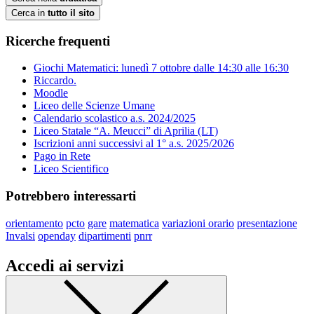
Cerca in
tutto il sito
Ricerche frequenti
Giochi Matematici: lunedì 7 ottobre dalle 14:30 alle 16:30
Riccardo.
Moodle
Liceo delle Scienze Umane
Calendario scolastico a.s. 2024/2025
Liceo Statale “A. Meucci” di Aprilia (LT)
Iscrizioni anni successivi al 1° a.s. 2025/2026
Pago in Rete
Liceo Scientifico
Potrebbero interessarti
orientamento
pcto
gare
matematica
variazioni orario
presentazione
Invalsi
openday
dipartimenti
pnrr
Accedi ai servizi