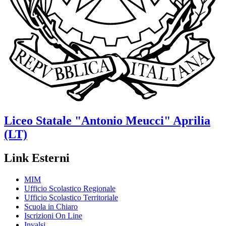
Liceo Statale
"Antonio Meucci"
Aprilia
(LT)
Link Esterni
MIM
Ufficio Scolastico Regionale
Ufficio Scolastico Territoriale
Scuola in Chiaro
Iscrizioni On Line
Invalsi