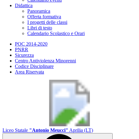
Didattica
Panoramica
Offerta formativa
I progetti delle classi
Libri di testo
Calendario Scolastico e Orari
POC 2014-2020
PNRR
Sicurezza
Centro Antiviolenza Minorenni
Codice Disciplinare
Area Riservata
Liceo Statale
"Antonio Meucci"
Aprilia (LT)