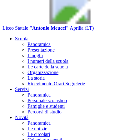
Liceo Statale
"Antonio Meucci"
Aprilia (LT)
Scuola
Panoramica
Presentazione
I luoghi
I numeri della scuola
Le carte della scuola
Organizzazione
La storia
Ricevimento Orari Segreterie
Servizi
Panoramica
Personale scolastico
Famiglie e studenti
Percorsi di studio
Novità
Panoramica
Le notizie
Le circolari
Calendario eventi