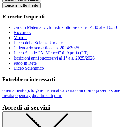
Cerca in
tutto il sito
Ricerche frequenti
Giochi Matematici: lunedì 7 ottobre dalle 14:30 alle 16:30
Riccardo.
Moodle
Liceo delle Scienze Umane
Calendario scolastico a.s. 2024/2025
Liceo Statale “A. Meucci” di Aprilia (LT)
Iscrizioni anni successivi al 1° a.s. 2025/2026
Pago in Rete
Liceo Scientifico
Potrebbero interessarti
orientamento
pcto
gare
matematica
variazioni orario
presentazione
Invalsi
openday
dipartimenti
pnrr
Accedi ai servizi