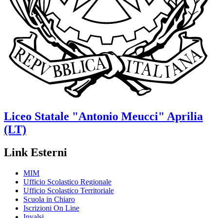
Liceo Statale
"Antonio Meucci"
Aprilia
(LT)
Link Esterni
MIM
Ufficio Scolastico Regionale
Ufficio Scolastico Territoriale
Scuola in Chiaro
Iscrizioni On Line
Invalsi