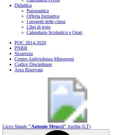
Didattica
Panoramica
Offerta formativa
I progetti delle classi
Libri di testo
Calendario Scolastico e Orari
POC 2014-2020
PNRR
Sicurezza
Centro Antiviolenza Minorenni
Codice Disciplinare
Area Riservata
Liceo Statale
"Antonio Meucci"
Aprilia (LT)