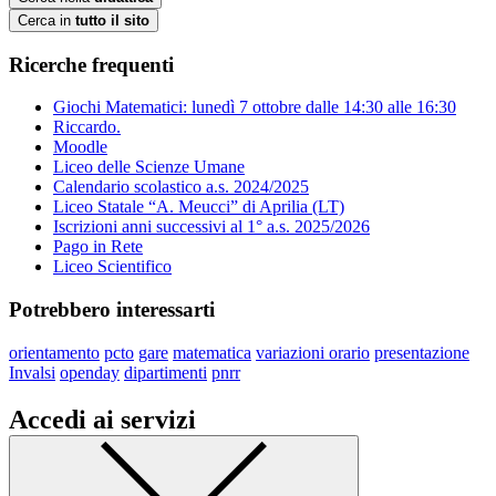
Cerca in
tutto il sito
Ricerche frequenti
Giochi Matematici: lunedì 7 ottobre dalle 14:30 alle 16:30
Riccardo.
Moodle
Liceo delle Scienze Umane
Calendario scolastico a.s. 2024/2025
Liceo Statale “A. Meucci” di Aprilia (LT)
Iscrizioni anni successivi al 1° a.s. 2025/2026
Pago in Rete
Liceo Scientifico
Potrebbero interessarti
orientamento
pcto
gare
matematica
variazioni orario
presentazione
Invalsi
openday
dipartimenti
pnrr
Accedi ai servizi