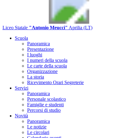
Liceo Statale
"Antonio Meucci"
Aprilia (LT)
Scuola
Panoramica
Presentazione
I luoghi
I numeri della scuola
Le carte della scuola
Organizzazione
La storia
Ricevimento Orari Segreterie
Servizi
Panoramica
Personale scolastico
Famiglie e studenti
Percorsi di studio
Novità
Panoramica
Le notizie
Le circolari
Calendario eventi