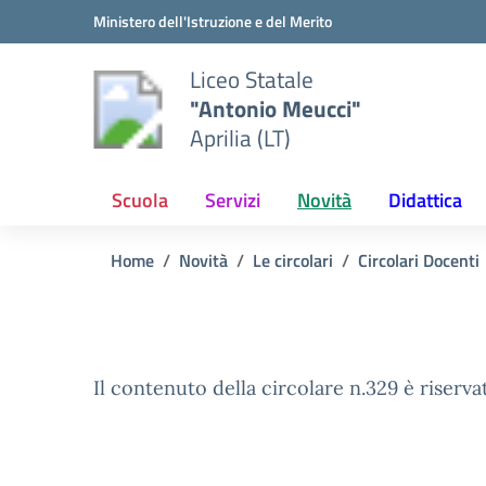
Vai ai contenuti
Vai al menu di navigazione
Vai al footer
Ministero dell'Istruzione e del Merito
Liceo Statale
"Antonio Meucci"
Aprilia (LT)
Scuola
Servizi
Novità
Didattica
Home
Novità
Le circolari
Circolari Docenti
Il contenuto della circolare n.329 è riserva