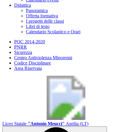
Didattica
Panoramica
Offerta formativa
I progetti delle classi
Libri di testo
Calendario Scolastico e Orari
POC 2014-2020
PNRR
Sicurezza
Centro Antiviolenza Minorenni
Codice Disciplinare
Area Riservata
Liceo Statale
"Antonio Meucci"
Aprilia (LT)