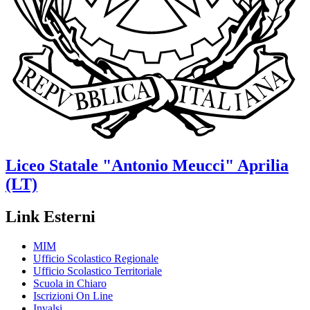
Liceo Statale
"Antonio Meucci"
Aprilia
(LT)
Link Esterni
MIM
Ufficio Scolastico Regionale
Ufficio Scolastico Territoriale
Scuola in Chiaro
Iscrizioni On Line
Invalsi