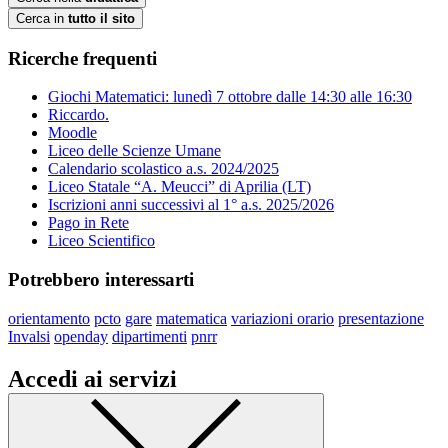
Cerca in
tutto il sito
Ricerche frequenti
Giochi Matematici: lunedì 7 ottobre dalle 14:30 alle 16:30
Riccardo.
Moodle
Liceo delle Scienze Umane
Calendario scolastico a.s. 2024/2025
Liceo Statale “A. Meucci” di Aprilia (LT)
Iscrizioni anni successivi al 1° a.s. 2025/2026
Pago in Rete
Liceo Scientifico
Potrebbero interessarti
orientamento
pcto
gare
matematica
variazioni orario
presentazione
Invalsi
openday
dipartimenti
pnrr
Accedi ai servizi