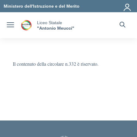
Vai ai contenuti
Vai al menu di navigazione
Vai al footer
Ministero dell'Istruzione e del Merito
Liceo Statale
"Antonio Meucci"
Il contenuto della circolare n.332 è riservato.