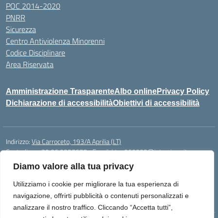
POC 2014-2020
PNRR
Sicurezza
Centro Antiviolenza Minorenni
Codice Disciplinare
Area Riservata
Amministrazione Trasparente
Albo online
Privacy Policy
Dichiarazione di accessibilità
Obiettivi di accessibilità
Indirizzo:
Via Carroceto, 193/A Aprilia (LT)
Centralino:
+39 06 9257678
Email:
Ltps060002@istruzione.it
Posta elettronica certificata (PEC):
Ltps060002@pec.istruzione.it
Diamo valore alla tua privacy
Codice fiscale: 91001930592
Utilizziamo i cookie per migliorare la tua esperienza di
Codice meccanografico:
LTPS060002
navigazione, offrirti pubblicità o contenuti personalizzati e
analizzare il nostro traffico. Cliccando “Accetta tutti”,