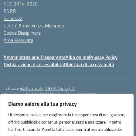
POC 2014-2020
PNRR
Sicurezza
Centro Antiviolenza Minorenni
Codice Disciplinare
Area Riservata
Amministrazione Trasparente
Albo online
Privacy Policy
Dichiarazione di accessibilità
Obiettivi di accessibilità
Indirizzo:
Via Carroceto, 193/A Aprilia (LT)
Centralino:
+39 06 9257678
Email:
Ltps060002@istruzione.it
Posta elettronica certificata (PEC):
Ltps060002@pec.istruzione.it
Diamo valore alla tua privacy
Codice fiscale: 91001930592
Utilizziamo i cookie per migliorare la tua esperienza di navigazione,
Codice meccanografico:
LTPS060002
offrirti pubblicità o contenuti personalizzati e analizzare il nostro
traffico. Cliccando “Accetta tutti”, acconsenti al nostro utilizzo dei