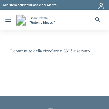
Vai ai contenuti
Vai al menu di navigazione
Vai al footer
Ministero dell'Istruzione e del Merito
Liceo Statale
"Antonio Meucci"
Il contenuto della circolare n.337 è riservato.