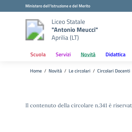
Vai ai contenuti
Vai al menu di navigazione
Vai al footer
Ministero dell'Istruzione e del Merito
Liceo Statale
"Antonio Meucci"
Aprilia (LT)
Scuola
Servizi
Novità
Didattica
Home
Novità
Le circolari
Circolari Docenti
Il contenuto della circolare n.341 è riservat