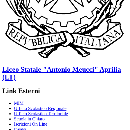
Liceo Statale
"Antonio Meucci"
Aprilia
(LT)
Link Esterni
MIM
Ufficio Scolastico Regionale
Ufficio Scolastico Territoriale
Scuola in Chiaro
Iscrizioni On Line
Invalsi