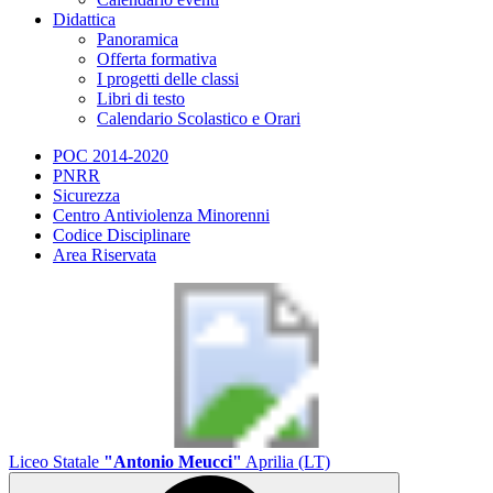
Didattica
Panoramica
Offerta formativa
I progetti delle classi
Libri di testo
Calendario Scolastico e Orari
POC 2014-2020
PNRR
Sicurezza
Centro Antiviolenza Minorenni
Codice Disciplinare
Area Riservata
Liceo Statale
"Antonio Meucci"
Aprilia (LT)