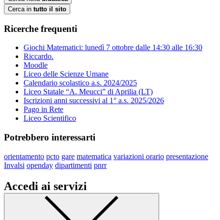
Cerca in
tutto il sito
Ricerche frequenti
Giochi Matematici: lunedì 7 ottobre dalle 14:30 alle 16:30
Riccardo.
Moodle
Liceo delle Scienze Umane
Calendario scolastico a.s. 2024/2025
Liceo Statale “A. Meucci” di Aprilia (LT)
Iscrizioni anni successivi al 1° a.s. 2025/2026
Pago in Rete
Liceo Scientifico
Potrebbero interessarti
orientamento
pcto
gare
matematica
variazioni orario
presentazione
Invalsi
openday
dipartimenti
pnrr
Accedi ai servizi