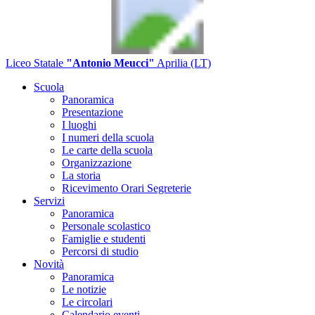
Liceo Statale
"Antonio Meucci"
Aprilia (LT)
Scuola
Panoramica
Presentazione
I luoghi
I numeri della scuola
Le carte della scuola
Organizzazione
La storia
Ricevimento Orari Segreterie
Servizi
Panoramica
Personale scolastico
Famiglie e studenti
Percorsi di studio
Novità
Panoramica
Le notizie
Le circolari
Calendario eventi