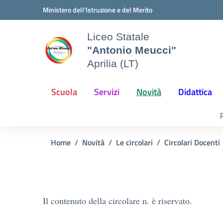
Vai ai contenuti
Vai al menu di navigazione
Vai al footer
Ministero dell'Istruzione e del Merito
Liceo Statale
"Antonio Meucci"
Aprilia (LT)
Scuola
Servizi
Novità
Didattica
Home
Novità
Le circolari
Circolari Docenti
Il contenuto della circolare n. è riservato.