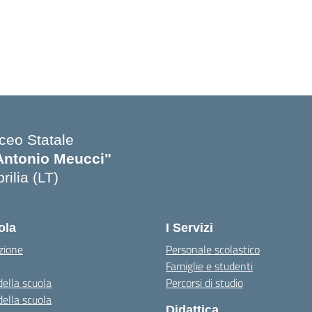
iceo Statale
Antonio Meucci"
rilia (LT)
ola
I Servizi
zione
Personale scolastico
Famiglie e studenti
della scuola
Percorsi di studio
della scuola
Didattica