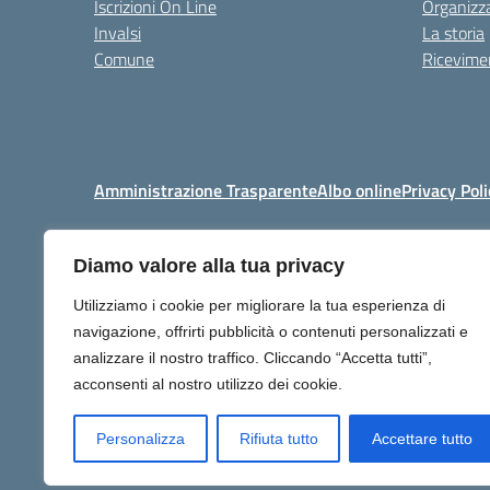
Iscrizioni On Line
Organizz
Invalsi
La storia
Comune
Ricevimen
Amministrazione Trasparente
Albo online
Privacy Poli
Diamo valore alla tua privacy
Centralino:
+39 06 92576
Utilizziamo i cookie per migliorare la tua esperienza di
navigazione, offrirti pubblicità o contenuti personalizzati e
analizzare il nostro traffico. Cliccando “Accetta tutti”,
acconsenti al nostro utilizzo dei cookie.
Personalizza
Rifiuta tutto
Accettare tutto