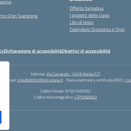
azione
Offerta formativa
I progetti delle classi
to Orari Segreterie
Libri di testo
Calendario Scolastico e Orari
cy
Dichiarazione di accessibilità
Obiettivi di accessibilità
Indirizzo:
Via Carroceto, 193/A Aprilia (LT)
78
Email:
Ltps060002@istruzione.it
Posta elettronica certificata (PEC):
Ltp
Codice fiscale: 91001930592
Codice meccanografico:
LTPS060002