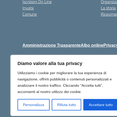
Iscrizioni On Line
Organizz
Invalsi
La storia
Comune
Ricevimen
Amministrazione Trasparente
Albo online
Privac
Diamo valore alla tua privacy
Centralino:
+39 06 92576
Utilizziamo i cookie per migliorare la tua esperienza di
navigazione, offrirti pubblicità o contenuti personalizzati e
analizzare il nostro traffico. Cliccando “Accetta tutti”,
acconsenti al nostro utilizzo dei cookie.
Personalizza
Rifiuta tutto
Accettare tutto