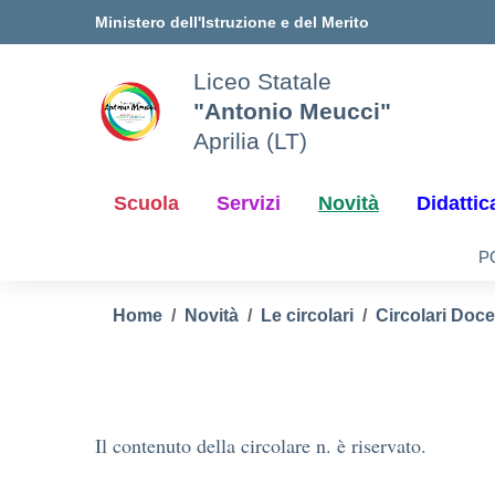
Vai ai contenuti
Vai al menu di navigazione
Vai al footer
Ministero dell'Istruzione e del Merito
Liceo Statale
"Antonio Meucci"
Aprilia (LT)
Scuola
Servizi
Novità
Didattic
P
Home
Novità
Le circolari
Circolari Doce
Il contenuto della circolare n. è riservato.