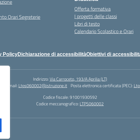
azione
Offerta formativa
I progetti delle classi
to Orari Segreterie
Libri di testo
Calendario Scolastico e Orari
y Policy
Dichiarazione di accessibilità
Obiettivi di accessibilit
Indirizzo:
Via Carroceto, 193/A Aprilia (LT)
78
Email:
Ltps060002@istruzione.it
Posta elettronica certificata (PEC):
Ltp
Codice fiscale: 91001930592
Codice meccanografico:
LTPS060002