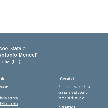
iceo Statale
Antonio Meucci"
rilia (LT)
ola
I Servizi
zione
Personale scolastico
Famiglie e studenti
della scuola
Percorsi di studio
della scuola
Didattica