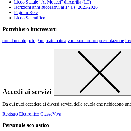
Liceo Statale “A. Meucci” di Aprilia (LT)
Iscrizioni anni successivi al 1° a.s. 2025/2026
Pago in Rete
Liceo Scientifico
Potrebbero interessarti
orientamento
pcto
gare
matematica
variazioni orario
presentazione
Inv
Accedi ai servizi
Da qui puoi accedere ai diversi servizi della scuola che richiedono un
Registro Elettronico ClasseViva
Personale scolastico