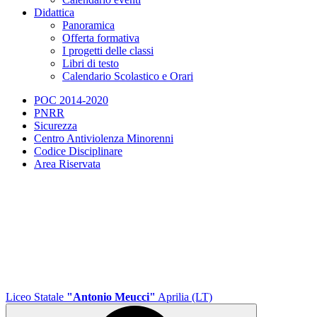
Didattica
Panoramica
Offerta formativa
I progetti delle classi
Libri di testo
Calendario Scolastico e Orari
POC 2014-2020
PNRR
Sicurezza
Centro Antiviolenza Minorenni
Codice Disciplinare
Area Riservata
Liceo Statale
"Antonio Meucci"
Aprilia (LT)