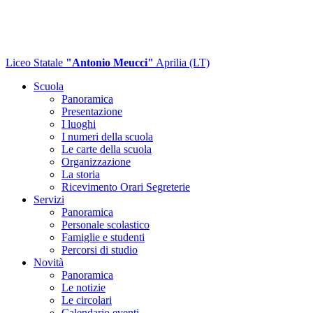
Liceo Statale
"Antonio Meucci"
Aprilia (LT)
Scuola
Panoramica
Presentazione
I luoghi
I numeri della scuola
Le carte della scuola
Organizzazione
La storia
Ricevimento Orari Segreterie
Servizi
Panoramica
Personale scolastico
Famiglie e studenti
Percorsi di studio
Novità
Panoramica
Le notizie
Le circolari
Calendario eventi