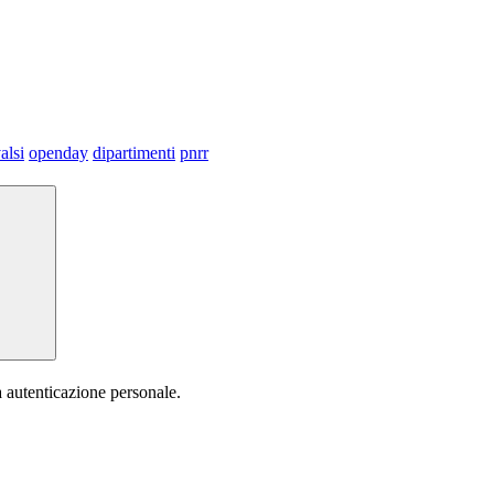
alsi
openday
dipartimenti
pnrr
a autenticazione personale.