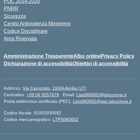
POC 2014-2020
PNRR
Sicurezza
Centro Antiviolenza Minorenni
Codice Disciplinare
Area Riservata
Amministrazione Trasparente
Albo online
Privacy Policy
Dichiarazione di accessibilità
Obiettivi di accessibilità
Indirizzo:
Via Carroceto, 193/A Aprilia (LT)
Centralino:
+39 06 9257678
Email:
Ltps060002@istruzione.it
Posta elettronica certificata (PEC):
Ltps060002@pec.istruzione.it
Codice fiscale: 91001930592
Codice meccanografico:
LTPS060002