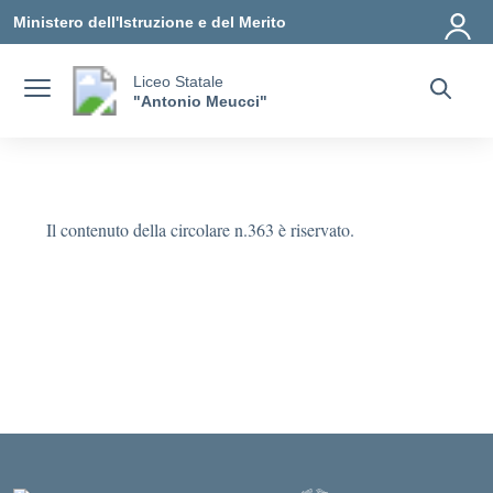
Vai ai contenuti
Vai al menu di navigazione
Vai al footer
Ministero dell'Istruzione e del Merito
Liceo Statale
"Antonio Meucci"
Il contenuto della circolare n.363 è riservato.