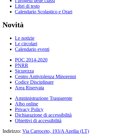
I progetti delle classi
Libri di testo
Calendario Scolastico e Orari
Novità
Le notizie
Le circolari
Calendario eventi
POC 2014-2020
PNRR
Sicurezza
Centro Antiviolenza Minorenni
Codice Disciplinare
Area Riservata
Amministrazione Trasparente
Albo online
Privacy Policy
Dichiarazione di accessibilità
Obiettivi di accessibilità
Indirizzo:
Via Carroceto, 193/A Aprilia (LT)