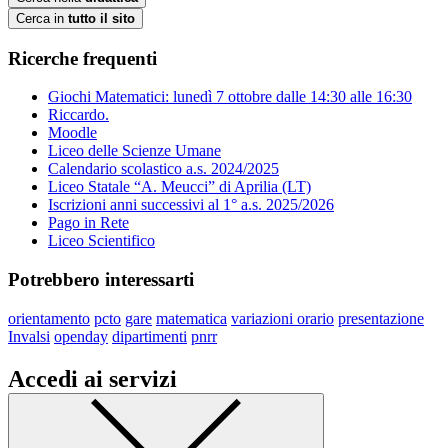
Cerca in
tutto il sito
Ricerche frequenti
Giochi Matematici: lunedì 7 ottobre dalle 14:30 alle 16:30
Riccardo.
Moodle
Liceo delle Scienze Umane
Calendario scolastico a.s. 2024/2025
Liceo Statale “A. Meucci” di Aprilia (LT)
Iscrizioni anni successivi al 1° a.s. 2025/2026
Pago in Rete
Liceo Scientifico
Potrebbero interessarti
orientamento
pcto
gare
matematica
variazioni orario
presentazione
Invalsi
openday
dipartimenti
pnrr
Accedi ai servizi