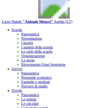
Liceo Statale
"Antonio Meucci"
Aprilia (LT)
Scuola
Panoramica
Presentazione
I luoghi
I numeri della scuola
Le carte della scuola
Organizzazione
La storia
Ricevimento Orari Segreterie
Servizi
Panoramica
Personale scolastico
Famiglie e studenti
Percorsi di studio
Novità
Panoramica
Le notizie
Le circolari
Calendario eventi