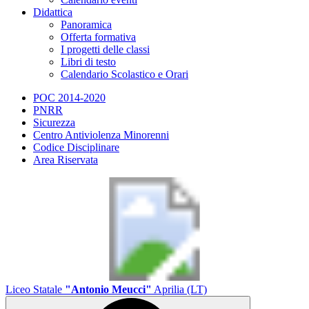
Didattica
Panoramica
Offerta formativa
I progetti delle classi
Libri di testo
Calendario Scolastico e Orari
POC 2014-2020
PNRR
Sicurezza
Centro Antiviolenza Minorenni
Codice Disciplinare
Area Riservata
Liceo Statale
"Antonio Meucci"
Aprilia (LT)