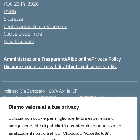
POC 2014-2020
PNRR
Sicurezza
Centro Antiviolenza Minorenni
Codice Disciplinare
Area Riservata
Amministrazione Trasparente
Albo online
Privacy Policy
Dichiarazione di accessibilità
Obiettivi di accessibilità
Indirizzo:
Via Carroceto, 193/A Aprilia (LT)
Centralino:
+39 06 9257678
Email:
Ltps060002@istruzione.it
Posta elettronica certificata (PEC):
Ltps060002@pec.istruzione.it
Diamo valore alla tua privacy
Codice fiscale: 91001930592
Utilizziamo i cookie per migliorare la tua esperienza di
Codice meccanografico:
LTPS060002
navigazione, offrirti pubblicità o contenuti personalizzati e
analizzare il nostro traffico. Cliccando “Accetta tutti”,