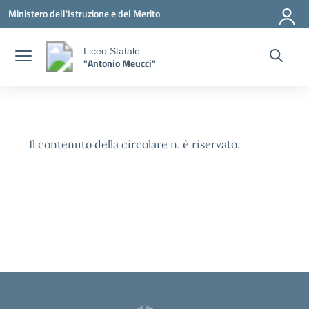
Vai ai contenuti
Vai al menu di navigazione
Vai al footer
Ministero dell'Istruzione e del Merito
Liceo Statale
"Antonio Meucci"
Il contenuto della circolare n. è riservato.